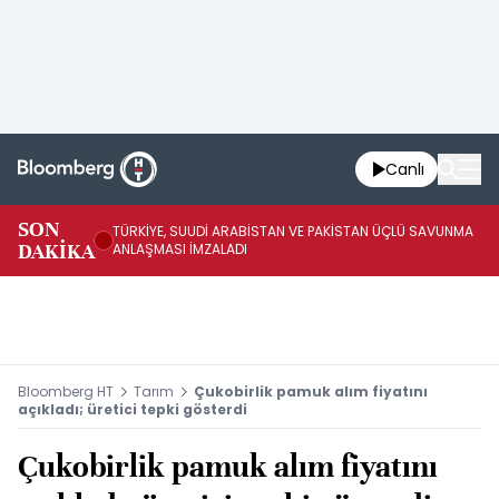
Canlı
SON
TÜRKİYE, SUUDİ ARABİSTAN VE PAKİSTAN ÜÇLÜ SAVUNMA
TR
DAKİKA
ANLAŞMASI İMZALADI
BN
Bloomberg HT
Tarım
Çukobirlik pamuk alım fiyatını
açıkladı; üretici tepki gösterdi
Çukobirlik pamuk alım fiyatını