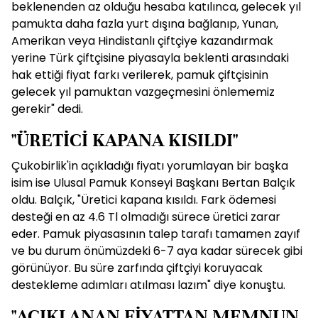
beklenenden az olduğu hesaba katılınca, gelecek yıl
pamukta daha fazla yurt dışına bağlanıp, Yunan,
Amerikan veya Hindistanlı çiftçiye kazandırmak
yerine Türk çiftçisine piyasayla beklenti arasındaki
hak ettiği fiyat farkı verilerek, pamuk çiftçisinin
gelecek yıl pamuktan vazgeçmesini önlememiz
gerekir" dedi.
"ÜRETİCİ KAPANA KISILDI"
Çukobirlik'in açıkladığı fiyatı yorumlayan bir başka
isim ise Ulusal Pamuk Konseyi Başkanı Bertan Balçık
oldu. Balçık, "Üretici kapana kısıldı. Fark ödemesi
desteği en az 4.6 Tl olmadığı sürece üretici zarar
eder. Pamuk piyasasının talep tarafı tamamen zayıf
ve bu durum önümüzdeki 6-7 aya kadar sürecek gibi
görünüyor. Bu süre zarfında çiftçiyi koruyacak
destekleme adımları atılması lazım" diye konuştu.
"AÇIKLANAN FİYATTAN MEMNUN