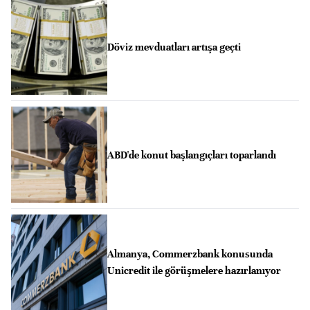
Döviz mevduatları artışa geçti
ABD'de konut başlangıçları toparlandı
Almanya, Commerzbank konusunda
Unicredit ile görüşmelere hazırlanıyor