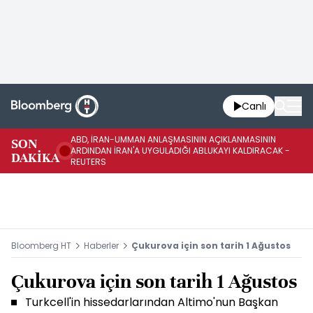
Canlı
ABD, İRAN-UMMAN ANLAŞMASININ AÇIKLANMASININ
AB
SON
ARDINDAN İRAN'A UYGULADIĞI ABLUKAYI KALDIRACAK -
GE
DAKİKA
REUTERS
UY
Bloomberg HT
Haberler
Çukurova için son tarih 1 Ağustos
Çukurova için son tarih 1 Ağustos
Turkcell'in hissedarlarından Altimo'nun Başkan