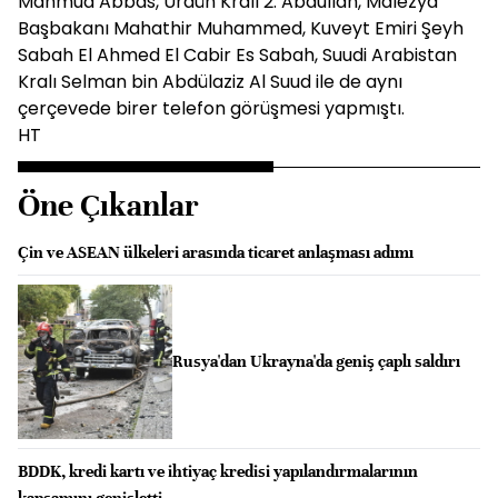
Mahmud Abbas, Ürdün Kralı 2. Abdullah, Malezya
Başbakanı Mahathir Muhammed, Kuveyt Emiri Şeyh
Sabah El Ahmed El Cabir Es Sabah, Suudi Arabistan
Kralı Selman bin Abdülaziz Al Suud ile de aynı
çerçevede birer telefon görüşmesi yapmıştı.
HT
Öne Çıkanlar
Çin ve ASEAN ülkeleri arasında ticaret anlaşması adımı
Rusya'dan Ukrayna'da geniş çaplı saldırı
BDDK, kredi kartı ve ihtiyaç kredisi yapılandırmalarının
kapsamını genişletti