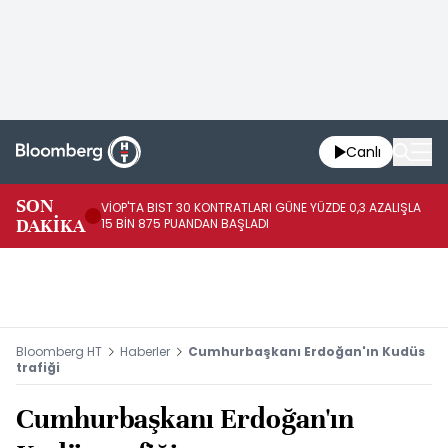
Canlı
SON
VİOP'TA BIST 30 KONTRATLARI GÜNE YÜZDE 0,3 AZALIŞLA
AL
DAKİKA
15 BİN 875 PUANDAN BAŞLADI
AZ
Bloomberg HT
Haberler
Cumhurbaşkanı Erdoğan'ın Kudüs
trafiği
Cumhurbaşkanı Erdoğan'ın