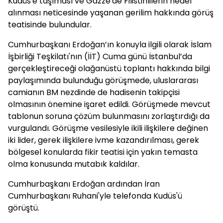
Kudüs'e taşıması ve Gazze'de Filistinlilerin hedef
alınması neticesinde yaşanan gerilim hakkında görüş
teatisinde bulundular.
Cumhurbaşkanı Erdoğan’ın konuyla ilgili olarak İslam
İşbirliği Teşkilatı'nın (İİT) Cuma günü İstanbul’da
gerçekleştireceği olağanüstü toplantı hakkında bilgi
paylaşımında bulunduğu görüşmede, uluslararası
camianın BM nezdinde de hadisenin takipçisi
olmasının önemine işaret edildi. Görüşmede mevcut
tablonun soruna çözüm bulunmasını zorlaştırdığı da
vurgulandı. Görüşme vesilesiyle ikili ilişkilere değinen
iki lider, gerek ilişkilere ivme kazandırılması, gerek
bölgesel konularda fikir teatisi için yakın temasta
olma konusunda mutabık kaldılar.
Cumhurbaşkanı Erdoğan ardından İran
Cumhurbaşkanı Ruhani'yle telefonda Kudüs'ü
görüştü.