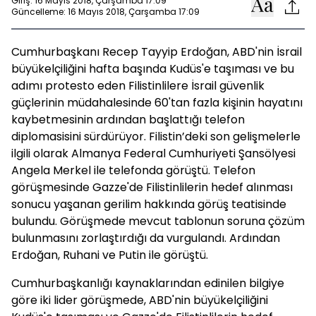
Giriş: 16 Mayıs 2018, Çarşamba 17:09
Güncelleme: 16 Mayıs 2018, Çarşamba 17:09
Cumhurbaşkanı Recep Tayyip Erdoğan, ABD'nin İsrail
büyükelçiliğini hafta başında Kudüs'e taşıması ve bu
adımı protesto eden Filistinlilere İsrail güvenlik
güçlerinin müdahalesinde 60'tan fazla kişinin hayatını
kaybetmesinin ardından başlattığı telefon
diplomasisini sürdürüyor. Filistin’deki son gelişmelerle
ilgili olarak Almanya Federal Cumhuriyeti Şansölyesi
Angela Merkel ile telefonda görüştü. Telefon
görüşmesinde Gazze'de Filistinlilerin hedef alınması
sonucu yaşanan gerilim hakkında görüş teatisinde
bulundu. Görüşmede mevcut tablonun soruna çözüm
bulunmasını zorlaştırdığı da vurgulandı. Ardından
Erdoğan, Ruhani ve Putin ile görüştü.
Cumhurbaşkanlığı kaynaklarından edinilen bilgiye
göre iki lider görüşmede, ABD'nin büyükelçiliğini