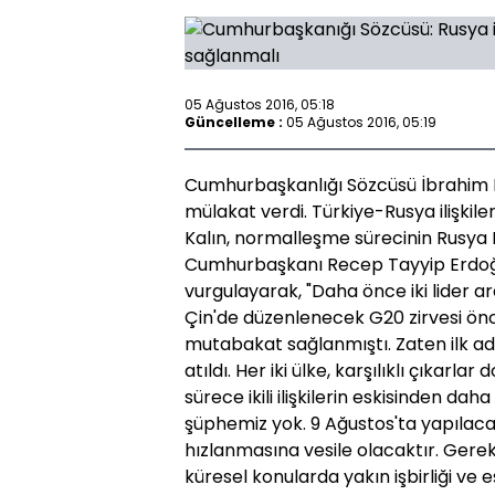
05 Ağustos 2016, 05:18
Güncelleme :
05 Ağustos 2016, 05:19
Cumhurbaşkanlığı Sözcüsü İbrahim K
mülakat verdi. Türkiye-Rusya ilişki
Kalın, normalleşme sürecinin Rusya 
Cumhurbaşkanı Recep Tayyip Erdoğan
vurgulayarak, "Daha önce iki lider 
Çin'de düzenlenecek G20 zirvesi ö
mutabakat sağlanmıştı. Zaten ilk 
atıldı. Her iki ülke, karşılıklı çıkarla
sürece ikili ilişkilerin eskisinden da
şüphemiz yok. 9 Ağustos'ta yapıla
hızlanmasına vesile olacaktır. Gerek i
küresel konularda yakın işbirliği ve