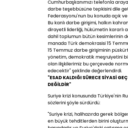
Cumhurbaşkanımızı telefonla araya
darbe teşebbüsüne tepkisini dile ge
Federasyonu'nun bu konuda açık ve ne
Bu kanlı darbe girişimi, halkın kah
dirayetli liderliği, hükümetin kararlı
dahil toplumun bütün kesimlerinin d
manada Türk demokrasisi 15 Temmuz
15 Temmuz darbe girişiminin püskürtül
yönetim, demokratik meşruiyetini bir
olan ilişkilerimiz bu çerçevede n
edecektir" şeklinde değerlendirdi.
"ESAD KALDIĞI SÜRECE SİYASİ G
DEĞİLDİR"
Suriye krizi konusunda Türkiye'nin Ru
sözlerini şöyle sürdürdü:
"Suriye krizi, halihazırda gerek bölge
en büyük tehditlerden birini oluştur
başındadır ve Suriye'deki çatışma o