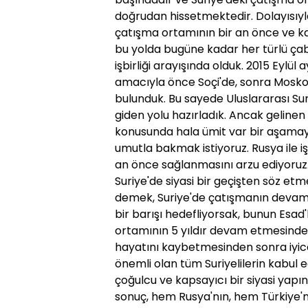
doğrudan hissetmektedir. Dolayısıyla
çatışma ortamının bir an önce ve kalı
bu yolda bugüne kadar her türlü çab
işbirliği arayışında olduk. 2015 Eylül 
amacıyla önce Soçi'de, sonra Mosk
bulunduk. Bu sayede Uluslararası S
giden yolu hazırladık. Ancak geline
konusunda hala ümit var bir aşama
umutla bakmak istiyoruz. Rusya ile işbi
an önce sağlanmasını arzu ediyoruz.
Suriye'de siyasi bir geçişten söz et
demek, Suriye'de çatışmanın devam 
bir barışı hedefliyorsak, bunun Esa
ortamının 5 yıldır devam etmesinde
hayatını kaybetmesinden sonra iyic
önemli olan tüm Suriyelilerin kabul 
çoğulcu ve kapsayıcı bir siyasi yapın
sonuç, hem Rusya'nın, hem Türkiye'nin