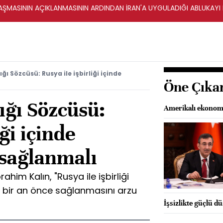
ŞMASININ AÇIKLANMASININ ARDINDAN İRAN'A UYGULADIĞI ABLUKAYI
 Sözcüsü: Rusya ile işbirliği içinde
Öne Çıka
ğı Sözcüsü:
Amerikalı ekonomi
iği içinde
 sağlanmalı
im Kalın, "Rusya ile işbirliği
in bir an önce sağlanmasını arzu
İşsizlikte güçlü d