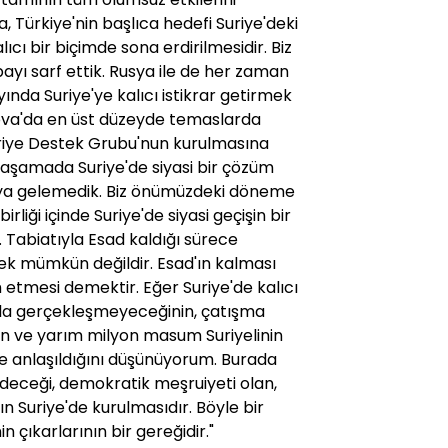
, Türkiye'nin başlıca hedefi Suriye'deki
cı bir biçimde sona erdirilmesidir. Biz
ayı sarf ettik. Rusya ile de her zaman
ayında Suriye'ye kalıcı istikrar getirmek
ova'da en üst düzeyde temaslarda
uriye Destek Grubu'nun kurulmasına
n aşamada Suriye'de siyasi bir çözüm
ya gelemedik. Biz önümüzdeki döneme
rliği içinde Suriye'de siyasi geçişin bir
 Tabiatıyla Esad kaldığı sürece
mek mümkün değildir. Esad'ın kalması
etmesi demektir. Eğer Suriye'de kalıcı
d'la gerçekleşmeyeceğinin, çatışma
n ve yarım milyon masum Suriyelinin
e anlaşıldığını düşünüyorum. Burada
edeceği, demokratik meşruiyeti olan,
ın Suriye'de kurulmasıdır. Böyle bir
 çıkarlarının bir gereğidir."