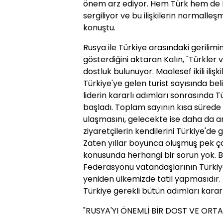
önem arz ediyor. Hem Türk hem de Ru
sergiliyor ve bu ilişkilerin normalleş
konuştu.
Rusya ile Türkiye arasındaki gerilimin
gösterdiğini aktaran Kalın, "Türkler v
dostluk bulunuyor. Maalesef ikili iliş
Türkiye'ye gelen turist sayısında bel
liderin kararlı adımları sonrasında T
başladı. Toplam sayının kısa sürede
ulaşmasını, gelecekte ise daha da ar
ziyaretçilerin kendilerini Türkiye'd
Zaten yıllar boyunca oluşmuş pek çok 
konusunda herhangi bir sorun yok. 
Federasyonu vatandaşlarının Türkiye'y
yeniden ülkemizde tatil yapmasıdır.
Türkiye gerekli bütün adımları kararlı
"RUSYA'YI ÖNEMLİ BİR DOST VE OR