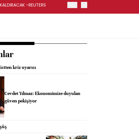
 KALDIRACAK -REUTERS
ABD DIŞİŞLERİ BAKANLIĞI
UYGULANACAK
nlar
stten kriz uyarısı
Cevdet Yılmaz: Ekonomimize duyulan
güven pekişiyor
üşüş