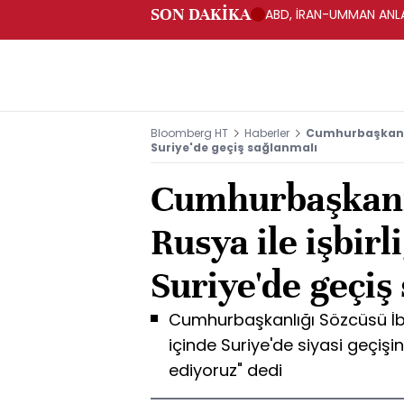
SON DAKİKA
ABD, İRAN-UMMAN ANLA
Bloomberg HT
Haberler
Cumhurbaşkanığı
Suriye'de geçiş sağlanmalı
Cumhurbaşkanı
Rusya ile işbirl
Suriye'de geçiş
Cumhurbaşkanlığı Sözcüsü İbrah
içinde Suriye'de siyasi geçiş
ediyoruz" dedi