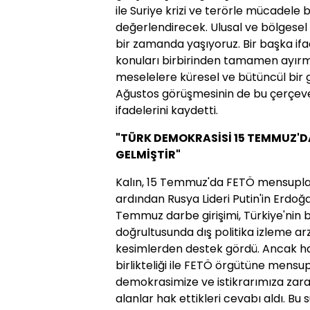
ile Suriye krizi ve terörle mücadele
değerlendirecek. Ulusal ve bölgesel 
bir zamanda yaşıyoruz. Bir başka ifa
konuları birbirinden tamamen ayırm
meselelere küresel ve bütüncül bir gö
Ağustos görüşmesinin de bu çerçeve
ifadelerini kaydetti.
"TÜRK DEMOKRASİSİ 15 TEMMUZ'
GELMİŞTİR"
Kalın, 15 Temmuz'da FETÖ mensupları
ardından Rusya Lideri Putin'in Erdoğa
Temmuz darbe girişimi, Türkiye'nin 
doğrultusunda dış politika izleme a
kesimlerden destek gördü. Ancak ha
birlikteliği ile FETÖ örgütüne mensup
demokrasimize ve istikrarımıza zarar
alanlar hak ettikleri cevabı aldı. Bu 