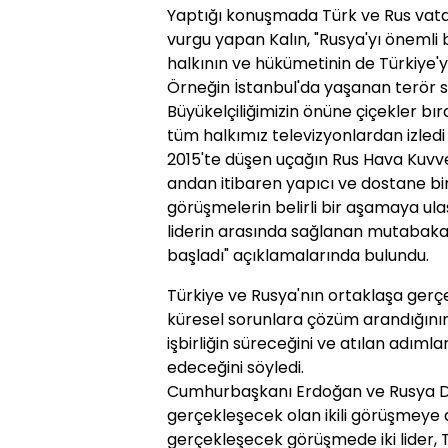
Yaptığı konuşmada Türk ve Rus vata
vurgu yapan Kalın, "Rusya'yı önemli 
halkının ve hükümetinin de Türkiye'ye
Örneğin İstanbul'da yaşanan terör s
Büyükelçiliğimizin önüne çiçekler bı
tüm halkımız televizyonlardan izledi
2015'te düşen uçağın Rus Hava Kuvve
andan itibaren yapıcı ve dostane bir t
görüşmelerin belirli bir aşamaya ulaş
liderin arasında sağlanan mutabaka
başladı" açıklamalarında bulundu.
Türkiye ve Rusya'nın ortaklaşa gerçe
küresel sorunlara çözüm arandığının a
işbirliğin süreceğini ve atılan adımla
edeceğini söyledi.
Cumhurbaşkanı Erdoğan ve Rusya De
gerçekleşecek olan ikili görüşmeye d
gerçekleşecek görüşmede iki lider, Tür