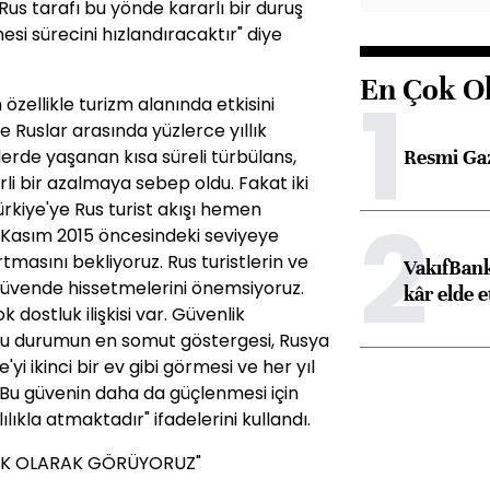
s tarafı bu yönde kararlı bir duruş
mesi sürecini hızlandıracaktır" diye
En Çok O
1
 özellikle turizm alanında etkisini
e Ruslar arasında yüzlerce yıllık
Resmi Ga
kilerde yaşanan kısa süreli türbülans,
irli bir azalmaya sebep oldu. Fakat iki
ürkiye'ye Rus turist akışı hemen
2
 Kasım 2015 öncesindeki seviyeye
tmasını bekliyoruz. Rus turistlerin ve
VakıfBank
e güvende hissetmelerini önemsiyoruz.
kâr elde e
dostluk ilişkisi var. Güvenlik
Bu durumun en somut göstergesi, Rusya
i ikinci bir ev gibi görmesi ve her yıl
 Bu güvenin daha da güçlenmesi için
lıkla atmaktadır" ifadelerini kullandı.
TAK OLARAK GÖRÜYORUZ"