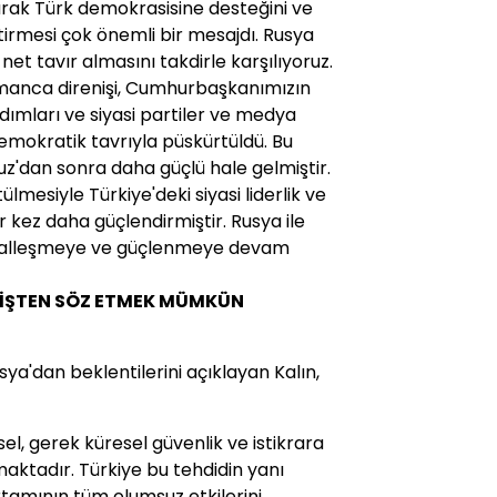
rak Türk demokrasisine desteğini ve
tirmesi çok önemli bir mesajdı. Rusya
t tavır almasını takdirle karşılıyoruz.
ramanca direnişi, Cumhurbaşkanımızın
 adımları ve siyasi partiler ve medya
emokratik tavrıyla püskürtüldü. Bu
'dan sonra daha güçlü hale gelmiştir.
mesiyle Türkiye'deki siyasi liderlik ve
 kez daha güçlendirmiştir. Rusya ile
ormalleşmeye ve güçlenmeye devam
EÇİŞTEN SÖZ ETMEK MÜMKÜN
sya'dan beklentilerini açıklayan Kalın,
sel, gerek küresel güvenlik ve istikrara
maktadır. Türkiye bu tehdidin yanı
rtamının tüm olumsuz etkilerini