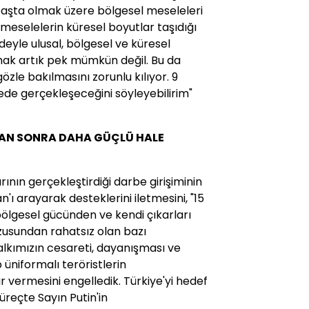
 başta olmak üzere bölgesel meseleleri
meselelerin küresel boyutlar taşıdığı
deyle ulusal, bölgesel ve küresel
ak artık pek mümkün değil. Bu da
zle bakılmasını zorunlu kılıyor. 9
de gerçekleşeceğini söyleyebilirim"
DAN SONRA DAHA GÜÇLÜ HALE
nın gerçekleştirdiği darbe girişiminin
n'ı arayarak desteklerini iletmesini, "15
bölgesel gücünden ve kendi çıkarları
rzusundan rahatsız olan bazı
lkımızın cesareti, dayanışması ve
 üniformalı teröristlerin
 vermesini engelledik. Türkiye'yi hedef
süreçte Sayın Putin'in