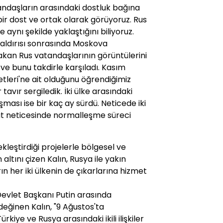
ndaşların arasındaki dostluk bağına
bir dost ve ortak olarak görüyoruz. Rus
 aynı şekilde yaklaştığını biliyoruz.
aldırısı sonrasında Moskova
rakan Rus vatandaşlarının görüntülerini
 ve bunu takdirle karşıladı. Kasım
tleri'ne ait olduğunu öğrendiğimiz
avır sergiledik. İki ülke arasındaki
ması ise bir kaç ay sürdü. Neticede iki
t neticesinde normalleşme süreci
kleştirdiği projelerle bölgesel ve
ltını çizen Kalın, Rusya ile yakın
rın her iki ülkenin de çıkarlarına hizmet
vlet Başkanı Putin arasında
eğinen Kalın, "9 Ağustos'ta
kiye ve Rusya arasındaki ikili ilişkiler