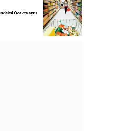
deksi Ocak'ta aynı