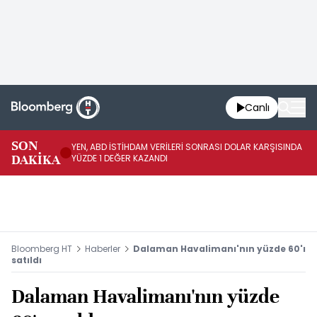
Canlı
SON
YEN, ABD İSTİHDAM VERİLERİ SONRASI DOLAR KARŞISINDA
AB
DAKİKA
YÜZDE 1 DEĞER KAZANDI
YÜ
Bloomberg HT
Haberler
Dalaman Havalimanı'nın yüzde 60'ı
satıldı
Dalaman Havalimanı'nın yüzde