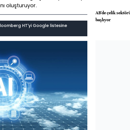
nı oluşturuyor.
AB'de çelik sektö
başlıyor
loomberg HT'yi Google listesine