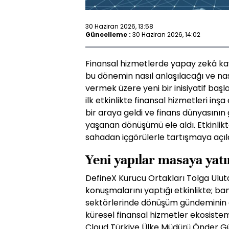
30 Haziran 2026, 13:58
Güncelleme :
30 Haziran 2026, 14:02
Finansal hizmetlerde yapay zekâ ka
bu dönemin nasıl anlaşılacağı ve nası
vermek üzere yeni bir inisiyatif baş
ilk etkinlikte finansal hizmetleri in
bir araya geldi ve finans dünyasının 
yaşanan dönüşümü ele aldı. Etkinlikt
sahadan içgörülerle tartışmaya açıld
Yeni yapılar masaya yatır
DefineX Kurucu Ortakları Tolga Uluta
konuşmalarını yaptığı etkinlikte; ba
sektörlerinde dönüşüm gündeminin etk
küresel finansal hizmetler ekosistem
Cloud Türkiye Ülke Müdürü Önder Gü