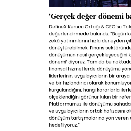
‘Gerçek değer dönemi ba
DefineX Kurucu Ortağı & CEO’su Tolga
değerlendirmede bulundu: “Bugün ku
zekâ yatırımlarını hızla deneyden çık
dönüştürebilmek. Finans sektöründe a
dönüşümün nasıl gerçekleşeceğini k
dönemi’ diyoruz. Tam da bu noktada h
finansal hizmetlerde dönüşümü yönete
liderlerinin, uygulayıcıların bir ara
ve bir hızlandırıcı olarak konumluyo
kurgulandığını, hangi kararlarla iler
ölçeklendiğini görünür kılan bir refe
Platformumuz ile dönüşümü sahada inş
ve uygulayıcıların ortak hafızasını 
dönüşüm tartışmalarına yön veren en
hedefliyoruz.”