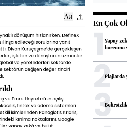
En Çok O
1
ynaklı dönüşüm hızlanırken, DefineX
Yapay zek
l inşa edileceği sorularına yanıt
harcama 
lattı. Divan Kuruçeşme’de gerçekleşen
şa eden, işleten ve dönüştüren uzmanlar
2
global ve yerel liderleri sektörde
e sektörün değişen değer zinciri
Plajlarda
ı.
3
ıldı
ş ve Emre Hayretci’nin açılış
Belirsizli
nkacılık, fintek ve ödeme sistemleri
ili isimlerinden Panagiotis Kriaris,
indeki kırılma noktalarını, Google
ler yapay zekâ ve bulut