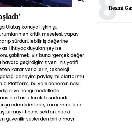
8
Resmi Ga
şladı’
 Ulutaş konuya ilişkin şu
rumların en kritik meselesi, yapay
arıp sürdürülebilir iş değerine
sıl ihtiyaç duyulan şey ise
onuşabilmek. Biz buna ‘gerçek değer
ayata geçirdiğimiz yeni inisiyatifi
n karar vericilerin, teknoloji
ya geldiği deneyim paylaşımı platformu
ruz. Platform, bu yeni dönemin nasıl
lediğini ve hangi modellerle
rans noktası olarak tasarlandı.
a eden liderlerin, karar vericilerin
oluşturmayı, finans sektöründeki
 güvenilir seslerden biri olmayı