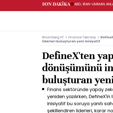
SON DAKİKA
ABD, İRAN-UMMAN ANLA
Bloomberg HT
Finansal Teknoloji
Define
liderleri buluşturan yeni inisiyatif
DefineX'ten ya
dönüşümünü inş
buluşturan yeni 
Finans sektöründe yapay zek
yeniden yazılırken, DefineX'in 
inisiyatif bu soruya yanıtı sa
şekillendiren liderleri, karar n