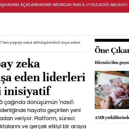
ŞMASININ AÇIKLANMASININ ARDINDAN İRAN'A UYGULADIĞI ABLUKAYI
X'ten yapay zeka dönüşümünü inşa eden
Öne Çıka
pay zeka
Hürmüz'den geçen 
a eden liderleri
inisiyatif
â çağında dönüşümün 'nasıl'ı
liderliğinde hayata geçirilen yeni
hadan veriyor. Platform, süreci
AMB yetkililerind
oktalarını ve gerçek etkiyi bir araya