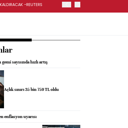
 KALDIRACAK -REUTERS
ABD DIŞİŞLERİ BAKANLIĞI
UYGULANACAK
nlar
gemi sayısında hızlı artış
Açlık sınırı 35 bin 759 TL oldu
en enflasyon uyarısı