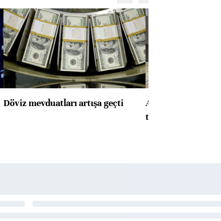
Döviz mevduatları artışa geçti
ABD'de konut başla
toparlandı