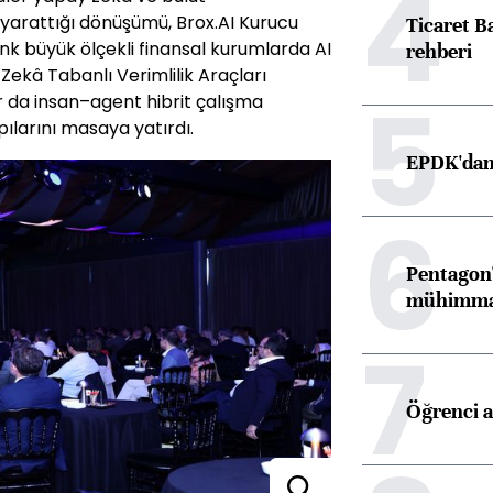
4
e yarattığı dönüşümü, Brox.AI Kurucu
Ticaret B
k büyük ölçekli finansal kurumlarda AI
rehberi
Zekâ Tabanlı Verimlilik Araçları
5
r da insan–agent hibrit çalışma
ılarını masaya yatırdı.
EPDK'dan 
6
Pentagon'
mühimmat 
7
Öğrenci a