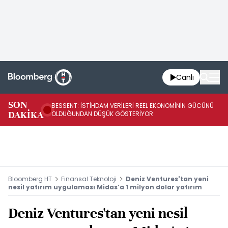
Canlı
AB
SON
BESSENT: İSTİHDAM VERİLERİ REEL EKONOMİNİN GÜCÜNÜ
Fİ
DAKİKA
OLDUĞUNDAN DÜŞÜK GÖSTERİYOR
UY
Bloomberg HT
Finansal Teknoloji
Deniz Ventures'tan yeni
nesil yatırım uygulaması Midas’a 1 milyon dolar yatırım
Deniz Ventures'tan yeni nesil