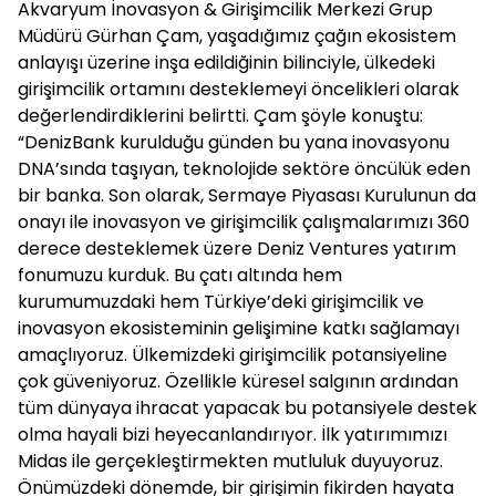
Akvaryum İnovasyon & Girişimcilik Merkezi Grup
Müdürü Gürhan Çam, yaşadığımız çağın ekosistem
anlayışı üzerine inşa edildiğinin bilinciyle, ülkedeki
girişimcilik ortamını desteklemeyi öncelikleri olarak
değerlendirdiklerini belirtti. Çam şöyle konuştu:
“DenizBank kurulduğu günden bu yana inovasyonu
DNA’sında taşıyan, teknolojide sektöre öncülük eden
bir banka. Son olarak, Sermaye Piyasası Kurulunun da
onayı ile inovasyon ve girişimcilik çalışmalarımızı 360
derece desteklemek üzere Deniz Ventures yatırım
fonumuzu kurduk. Bu çatı altında hem
kurumumuzdaki hem Türkiye’deki girişimcilik ve
inovasyon ekosisteminin gelişimine katkı sağlamayı
amaçlıyoruz. Ülkemizdeki girişimcilik potansiyeline
çok güveniyoruz. Özellikle küresel salgının ardından
tüm dünyaya ihracat yapacak bu potansiyele destek
olma hayali bizi heyecanlandırıyor. İlk yatırımımızı
Midas ile gerçekleştirmekten mutluluk duyuyoruz.
Önümüzdeki dönemde, bir girişimin fikirden hayata