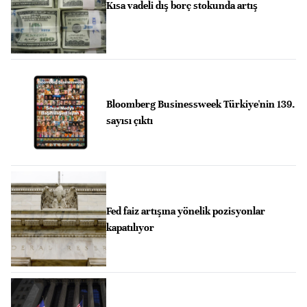
Kısa vadeli dış borç stokunda artış
Bloomberg Businessweek Türkiye'nin 139.
sayısı çıktı
Fed faiz artışına yönelik pozisyonlar
kapatılıyor