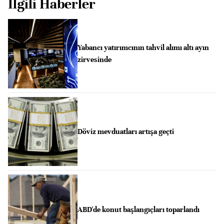
İlgili Haberler
Yabancı yatırımcının tahvil alımı altı ayın
zirvesinde
Döviz mevduatları artışa geçti
ABD'de konut başlangıçları toparlandı