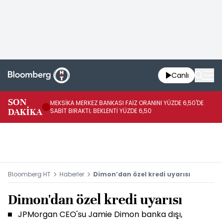
Canlı
SON
MEKSİKA MERKEZ BANKASI FAİZ ORANINI YÜZDE 6,50'DE
OY
DAKİKA
SABİT BIRAKTI; BEKLENTİ YÜZDE 6,50
AÇ
Bloomberg HT
Haberler
Dimon’dan özel kredi uyarısı
Dimon'dan özel kredi uyarısı
JPMorgan CEO'su Jamie Dimon banka dışı,