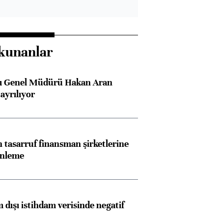
kunanlar
sı Genel Müdürü Hakan Aran
ayrılıyor
tasarruf finansman şirketlerine
enleme
 dışı istihdam verisinde negatif