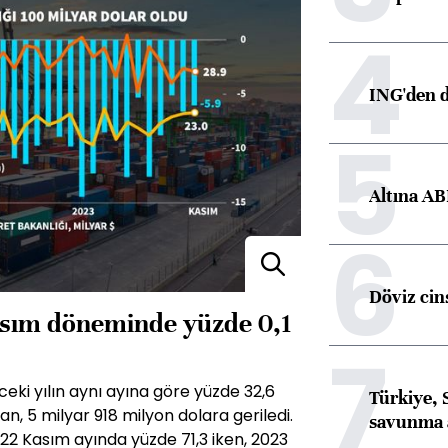
4
ING'den d
5
Altına AB
6
Döviz cins
Kasım döneminde yüzde 0,1
7
ceki yılın aynı ayına göre yüzde 32,6
Türkiye, 
n, 5 milyar 918 milyon dolara geriledi.
savunma 
022 Kasım ayında yüzde 71,3 iken, 2023