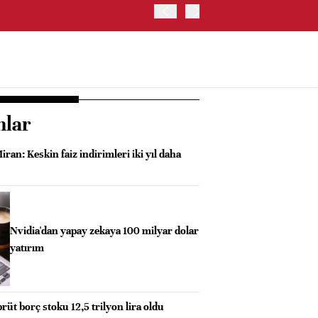
İŞ BANKASI, CAHİT ÇINAR
nlar
iran: Keskin faiz indirimleri iki yıl daha
Nvidia'dan yapay zekaya 100 milyar dolar
yatırım
üt borç stoku 12,5 trilyon lira oldu