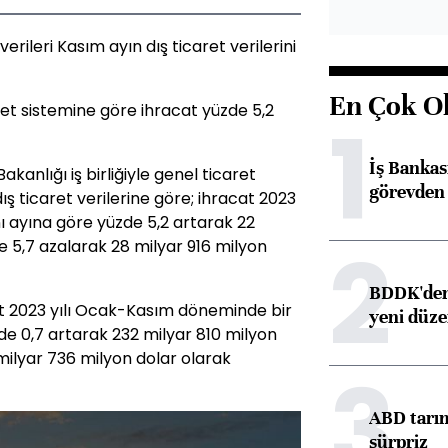
erileri Kasım ayın dış ticaret verilerini
En Çok O
et sistemine göre ihracat yüzde 5,2
1
İş Banka
akanlığı iş birliğiyle genel ticaret
görevden 
ş ticaret verilerine göre; ihracat 2023
ynı ayına göre yüzde 5,2 artarak 22
2
de 5,7 azalarak 28 milyar 916 milyon
BDDK'den 
at 2023 yılı Ocak-Kasım döneminde bir
yeni düz
de 0,7 artarak 232 milyar 810 milyon
 milyar 736 milyon dolar olarak
3
ABD tarım
sürpriz