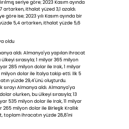
ırılmış seriye göre; 2023 Kasım ayında
 artarken, ithalat yüzed 3,1 azaldı.
ye göre ise; 2023 yılı Kasım ayında bir
yüzde 5,4 artarken, ithalat yüzde 5,6
ya oldu
manya aldı. Almanya'ya yapılan ihracat
ülkeyi sırasıyla; 1 milyar 365 milyon
ilyar 285 milyon dolar ile Irak, 1 milyar
milyon dolar ile İtalya takip etti. İlk 5
atın yüzde 29,4'ünü oluşturdu.
 sırayı Almanya aldı. Almanya'ya
olar olurken, bu ülkeyi sırasıyla; 13
yar 535 milyon dolar ile Irak, 11 milyar
r 265 milyon dolar ile Birleşik Krallık
at, toplam ihracatın yüzde 28,8'ini