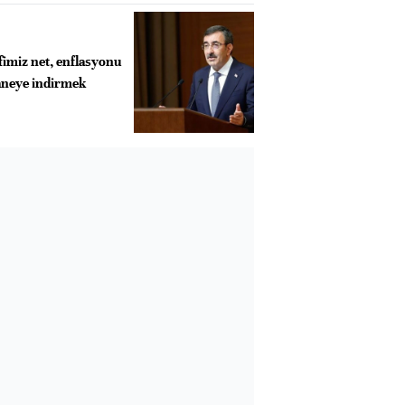
fimiz net, enflasyonu
haneye indirmek