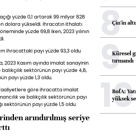
8
ığı yüzde 0,1 artarak 99 milyar 828
Çin'in alt
 dolara yükseldi. İhracatın ithalatı
neminde yüzde 69,8 iken, 2023 yılının
9
i.
m ihracattaki payı yüzde 93,3 oldu
Küresel gı
tırmandı
a, 2023 Kasım ayında imalat sanayinin
 balıkçılık sektörünün payı yüzde 4,8,
10
ün payı yüzde 1,3 oldu.
liyetlere göre ihracatta imalat
BofA: Yatı
mancılık ve balıkçılık sektörünün payı
yüksek se
ğı sektörünün payı yüzde 1,5 oldu.
rinden arındırılmış seriye
ttı