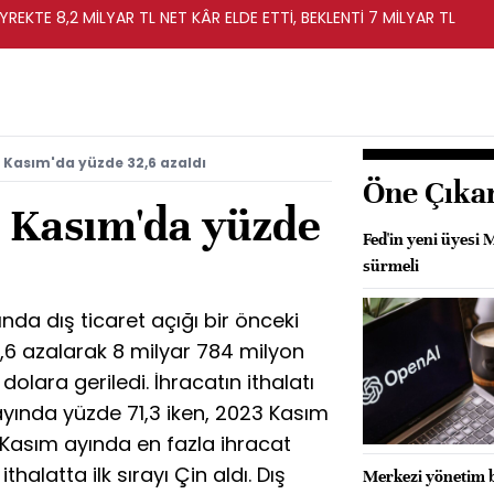
YREKTE 8,2 MİLYAR TL NET KÂR ELDE ETTİ, BEKLENTİ 7 MİLYAR TL
ı Kasım'da yüzde 32,6 azaldı
Öne Çıka
ğı Kasım'da yüzde
Fed'in yeni üyesi M
sürmeli
ında dış ticaret açığı bir önceki
2,6 azalarak 8 milyar 784 milyon
olara geriledi. İhracatın ithalatı
yında yüzde 71,3 iken, 2023 Kasım
 Kasım ayında en fazla ihracat
halatta ilk sırayı Çin aldı. Dış
Merkezi yönetim br