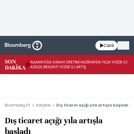
Canlı
SON
ALMANYA'DA SANAYİ ÜRETİMİ HAZİRAN'DA YILLIK YÜZDE 0,1
AL
DAKİKA
AZALDI, BEKLENTİ YÜZDE 0,1 ARTIŞ
AR
Bloomberg HT
Haberler
Dış ticaret açığı yıla artışla başladı
Dış ticaret açığı yıla artışla
başladı