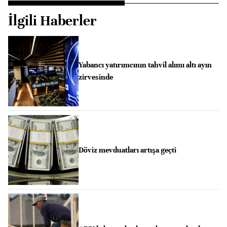
İlgili Haberler
Yabancı yatırımcının tahvil alımı altı ayın
zirvesinde
Döviz mevduatları artışa geçti