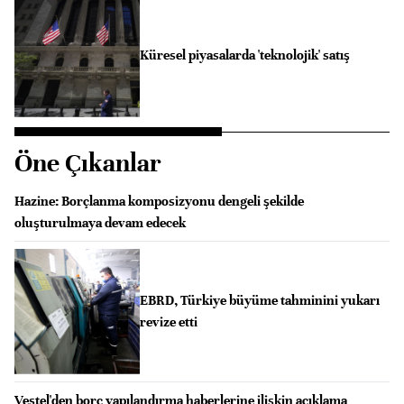
Küresel piyasalarda 'teknolojik' satış
Öne Çıkanlar
Hazine: Borçlanma komposizyonu dengeli şekilde
oluşturulmaya devam edecek
EBRD, Türkiye büyüme tahminini yukarı
revize etti
Vestel'den borç yapılandırma haberlerine ilişkin açıklama