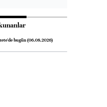
kunanlar
zete'de bugün (06.08.2026)
Almanya, Commerzbank
Ba
konusunda Unicredit ile
me
görüşmelere hazırlanıyor