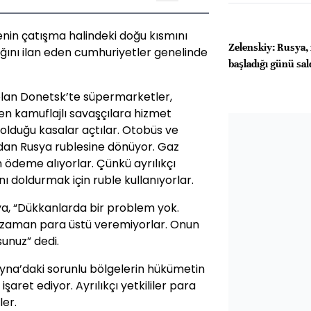
kenin çatışma halindeki doğu kısmını
Zelenskiy: Rusya,
lığını ilan eden cumhuriyetler genelinde
başladığı günü sald
olan Donetsk’te süpermarketler,
eyen kamuflajlı savaşçılara hizmet
olduğu kasalar açtılar. Otobüs ve
ndan Rusya rublesine dönüyor. Gaz
n ödeme alıyorlar. Çünkü ayrılıkçı
ını doldurmak için ruble kullanıyorlar.
ya, “Dükkanlarda bir problem yok.
r zaman para üstü veremiyorlar. Onun
unuz” dedi.
ayna’daki sorunlu bölgelerin hükümetin
aret ediyor. Ayrılıkçı yetkililer para
ler.