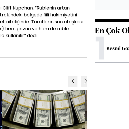
 Cliff Kupchan, “Rublenin artan
trolündeki bölgede fiili hakimiyetini
t niteliğinde. Tarafların son ateşkesi
ük) hem grivna ve hem de ruble
En Çok O
1
e kullanılır” dedi.
Resmi Ga