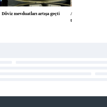
Döviz mevduatları artışa geçti
ABD'de konut başla
toparlandı