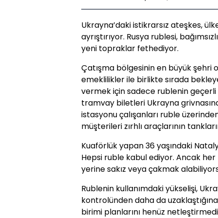
Ukrayna’daki istikrarsız ateşkes, ül
ayrıştırıyor. Rusya rublesi, bağımsız
yeni topraklar fethediyor.
Çatışma bölgesinin en büyük şehri 
emeklilikler ile birlikte sırada bekl
vermek için sadece rublenin geçerli 
tramvay biletleri Ukrayna grivnası
istasyonu çalışanları ruble üzerinde
müşterileri zırhlı araçlarının tanklar
Kuaförlük yapan 36 yaşındaki Natal
Hepsi ruble kabul ediyor. Ancak he
yerine sakız veya çakmak alabiliyors
Rublenin kullanımdaki yükselişi, Ukr
kontrolünden daha da uzaklaştığına iş
birimi planlarını henüz netleştirmedi