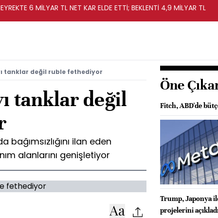
EYREKTE 6 MİLYAR TL NET KAR ELDE ETTİ; BEKLENTİ 4,9 MİLYAR TL
 tanklar değil ruble fethediyor
Öne Çıka
 tanklar değil
Fitch, ABD'de büt
r
a bağımsızlığını ilan eden
ım alanlarını genişletiyor
Trump, Japonya ile
projelerini açıklad