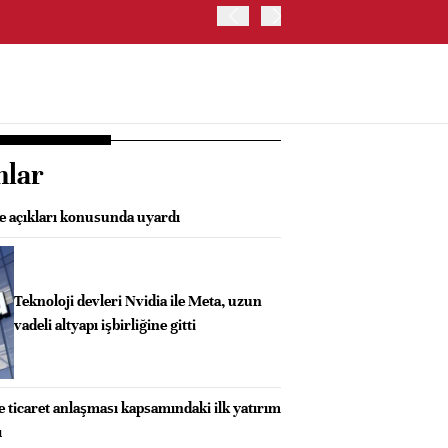
ABD HAZİNE BAKANLIĞI'NIN
nlar
çe açıkları konusunda uyardı
Teknoloji devleri Nvidia ile Meta, uzun
vadeli altyapı işbirliğine gitti
 ticaret anlaşması kapsamındaki ilk yatırım
ı