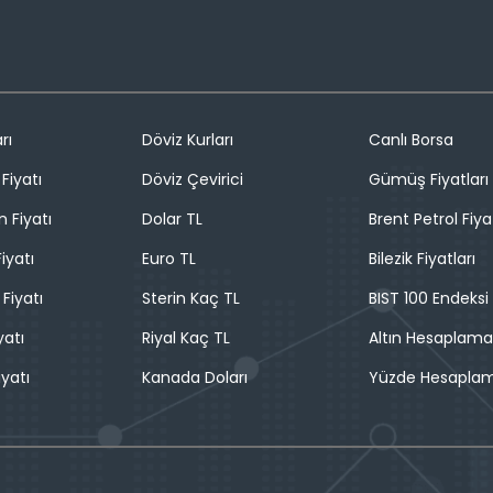
rı
Döviz Kurları
Canlı Borsa
Fiyatı
Döviz Çevirici
Gümüş Fiyatları
n Fiyatı
Dolar TL
Brent Petrol Fiya
iyatı
Euro TL
Bilezik Fiyatları
 Fiyatı
Sterin Kaç TL
BIST 100 Endeksi
yatı
Riyal Kaç TL
Altın Hesaplama
iyatı
Kanada Doları
Yüzde Hesapla