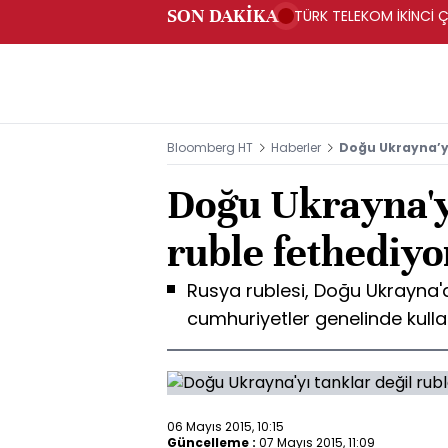
SON DAKİKA
TÜRK TELEKOM İKİNCİ Ç
Bloomberg HT
Haberler
Doğu Ukrayna’yı
Doğu Ukrayna'yı
ruble fethediyo
Rusya rublesi, Doğu Ukrayna'd
cumhuriyetler genelinde kullan
06 Mayıs 2015, 10:15
Güncelleme :
07 Mayıs 2015, 11:09