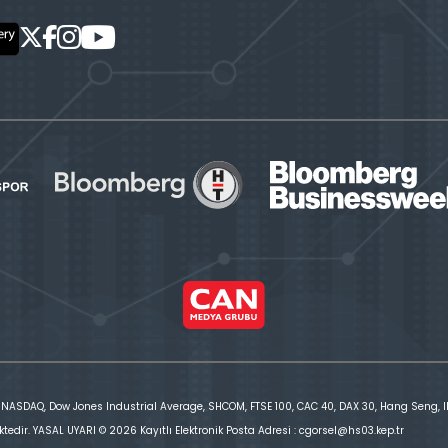
 NASDAQ, Dow Jones Industrial Average, SHCOM, FTSE 100, CAC 40, DAX 30, Hang Seng, IBE
ktedir. YASAL UYARI © 2026 Kayıtlı Elektronik Posta Adresi : cgorsel@hs03.kep.tr