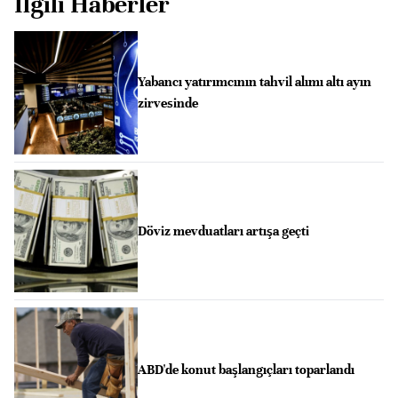
İlgili Haberler
Yabancı yatırımcının tahvil alımı altı ayın
zirvesinde
Döviz mevduatları artışa geçti
ABD'de konut başlangıçları toparlandı