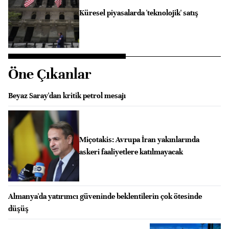
Küresel piyasalarda 'teknolojik' satış
Öne Çıkanlar
Beyaz Saray'dan kritik petrol mesajı
Miçotakis: Avrupa İran yakınlarında
askeri faaliyetlere katılmayacak
Almanya'da yatırımcı güveninde beklentilerin çok ötesinde
düşüş