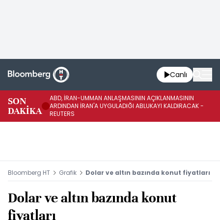
Canlı
ABD, İRAN-UMMAN ANLAŞMASININ AÇIKLANMASININ
AB
SON
ARDINDAN İRAN'A UYGULADIĞI ABLUKAYI KALDIRACAK -
GE
DAKİKA
REUTERS
UY
Bloomberg HT
Grafik
Dolar ve altın bazında konut fiyatları
Dolar ve altın bazında konut
fiyatları