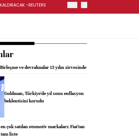
 KALDIRACAK -REUTERS
ABD DIŞİŞLERİ BAKANLIĞI
UYGULANACAK
nlar
irleşme ve devralmalar 13 yılın zirvesinde
Goldman, Türkiye'de yıl sonu enflasyon
beklentisini korudu
 en çok satılan otomotiv markaları: Fiat'tan
 tam liste