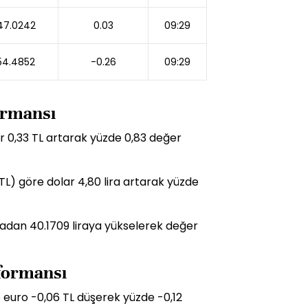
47.0242
0.03
09:29
54.4852
-0.26
09:29
formansı
 0,33 TL artarak yüzde 0,83 değer
TL) göre dolar 4,80 lira artarak yüzde
liradan 40.1709 liraya yükselerek değer
rformansı
 euro -0,06 TL düşerek yüzde -0,12