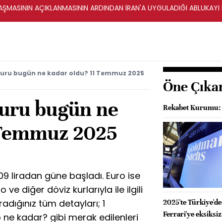
ŞMASININ AÇIKLANMASININ ARDINDAN İRAN'A UYGULADIĞI ABLUKAYI
kuru bugün ne kadar oldu? 11 Temmuz 2025
Öne Çıka
kuru bugün ne
Rekabet Kurumu: B
 Temmuz 2025
…
9 liradan güne başladı. Euro ise
 ve diğer döviz kurlarıyla ile ilgili
adığınız tüm detayları; 1
2025'te Türkiye'de
Ferrari'ye eksiksiz
 ne kadar? gibi merak edilenleri