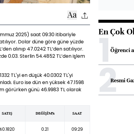
En Çok O
1
mmuz 2025) saat 09:30 itibariyle
satılıyor. Dolar düne göre güne yüzde
TL’den alınıp 47.0242 TL’den satılıyor.
Öğrenci a
de 0.03. Sterlin 54.4852 TL’den işlem
2
332 TL'yi en düşük 40.0302 TL'yi
Resmi Ga
adı. Euro ise dün en yüksek 47.1598
em görürken günü 46.9983 TL olarak
SATIŞ
DEĞİŞİM%
SAAT
40.1820
0.21
09:29