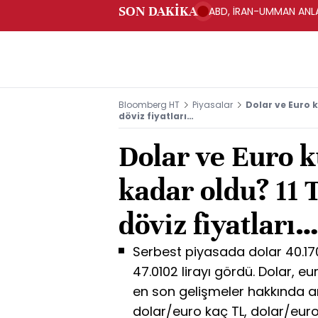
SON DAKİKA
ABD, İRAN-UMMAN ANLA
Bloomberg HT
Piyasalar
Dolar ve Euro 
döviz fiyatları…
Dolar ve Euro 
kadar oldu? 11
döviz fiyatları
Serbest piyasada dolar 40.170
47.0102 lirayı gördü. Dolar, euro
en son gelişmeler hakkında ar
dolar/euro kaç TL, dolar/euro