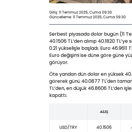
Giriş: 11 Temmuz 2025, Cuma 09:30
Güncelleme: 11 Temmuz 2025, Cuma 09:30
Serbest piyasada dolar bugün (11 Te
40.1506 TL’den alınıp 40.1820 TL’ye 
0.21 yükselişle başladı. Euro 46.9611 
Euro değişimi ise düne göre güne yüz
görüyor.
Öte yandan dün dolar en yüksek 40.1
görerek günü 40.0877 TL'den tamaml
TL’den, en düşük 46.8606 TL’den işl
kapattı.
ALIŞ
USD/TRY
40.1506