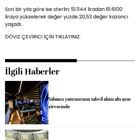
Son bir yıla göre ise sterlin; 51.1144 liradan 61.6100
liraya yükselerek değer yüzde 20,53 değer kazancı
yaşadı.
DÖVİZ ÇEVİRİCİ İÇİN TIKLAYINIZ.
İlgili Haberler
Yabancı yatırımcının tahvil alımı altı ayın
zirvesinde