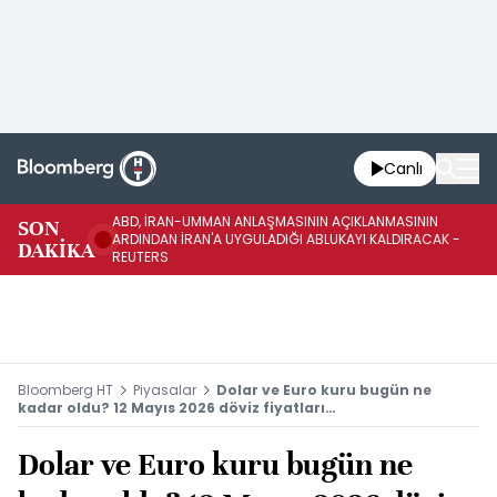
Canlı
ABD, İRAN-UMMAN ANLAŞMASININ AÇIKLANMASININ
AB
SON
ARDINDAN İRAN'A UYGULADIĞI ABLUKAYI KALDIRACAK -
GE
DAKİKA
REUTERS
UY
Bloomberg HT
Piyasalar
Dolar ve Euro kuru bugün ne
kadar oldu? 12 Mayıs 2026 döviz fiyatları…
Dolar ve Euro kuru bugün ne