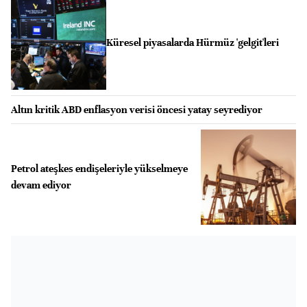
Küresel piyasalarda Hürmüz 'gelgit'leri
Altın kritik ABD enflasyon verisi öncesi yatay seyrediyor
Petrol ateşkes endişeleriyle yükselmeye
devam ediyor