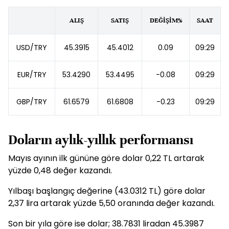
ALIŞ
SATIŞ
DEĞİŞİM%
SAAT
USD/TRY
45.3915
45.4012
0.09
09:29
EUR/TRY
53.4290
53.4495
-0.08
09:29
GBP/TRY
61.6579
61.6808
-0.23
09:29
Doların aylık-yıllık performansı
Mayıs ayının ilk gününe göre dolar 0,22 TL artarak
yüzde 0,48 değer kazandı.
Yılbaşı başlangıç değerine (43.0312 TL) göre dolar
2,37 lira artarak yüzde 5,50 oranında değer kazandı.
Son bir yıla göre ise dolar; 38.7831 liradan 45.3987