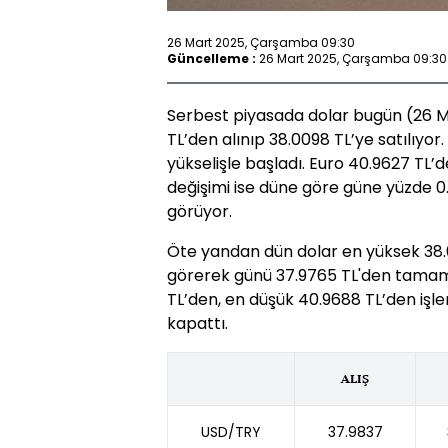
26 Mart 2025, Çarşamba 09:30
Güncelleme :
26 Mart 2025, Çarşamba 09:30
Serbest piyasada dolar bugün (26 Ma
TL’den alınıp 38.0098 TL’ye satılıyo
yükselişle başladı. Euro 40.9627 TL’d
değişimi ise düne göre güne yüzde 0.0
görüyor.
Öte yandan dün dolar en yüksek 38.0
görerek günü 37.9765 TL'den tamaml
TL’den, en düşük 40.9688 TL’den işl
kapattı.
ALIŞ
USD/TRY
37.9837