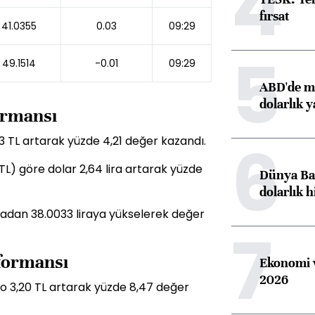
4
fırsat
41.0355
0.03
09:29
5
49.1514
-0.01
09:29
ABD'de ma
dolarlık y
formansı
6
53 TL artarak yüzde 4,21 değer kazandı.
TL) göre dolar 2,64 lira artarak yüzde
Dünya Ban
dolarlık h
liradan 38.0033 liraya yükselerek değer
7
rformansı
Ekonomi v
2026
ro 3,20 TL artarak yüzde 8,47 değer