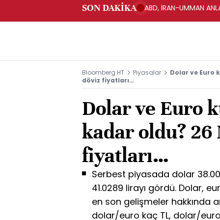
SON DAKİKA
ABD, İRAN-UMMAN ANLA
Bloomberg HT
Piyasalar
Dolar ve Euro 
döviz fiyatları…
Dolar ve Euro 
kadar oldu? 26
fiyatları…
Serbest piyasada dolar 38.003
41.0289 lirayı gördü. Dolar, euro
en son gelişmeler hakkında ar
dolar/euro kaç TL, dolar/euro