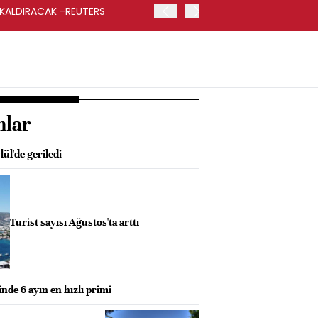
 KALDIRACAK -REUTERS
ABD DIŞİŞLERİ BAKANLIĞI
UYGULANACAK
nlar
ül'de geriledi
Turist sayısı Ağustos'ta arttı
nde 6 ayın en hızlı primi