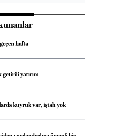
kunanlar
 geçen hafta
 getirili yatırım
larda kuyruk var, iştah yok
iden yapılandırılma önemli bir