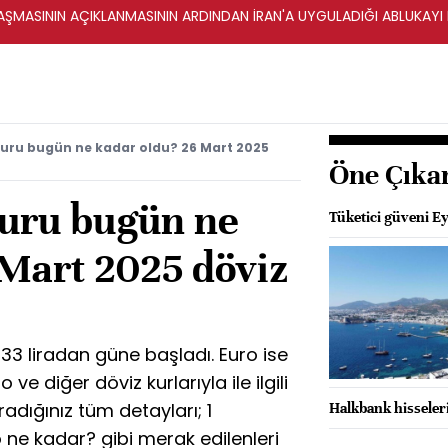
ŞMASININ AÇIKLANMASININ ARDINDAN İRAN'A UYGULADIĞI ABLUKAYI
kuru bugün ne kadar oldu? 26 Mart 2025
Öne Çıka
kuru bugün ne
Tüketici güveni Eyl
 Mart 2025 döviz
3 liradan güne başladı. Euro ise
 ve diğer döviz kurlarıyla ile ilgili
adığınız tüm detayları; 1
Halkbank hisseleri
 ne kadar? gibi merak edilenleri