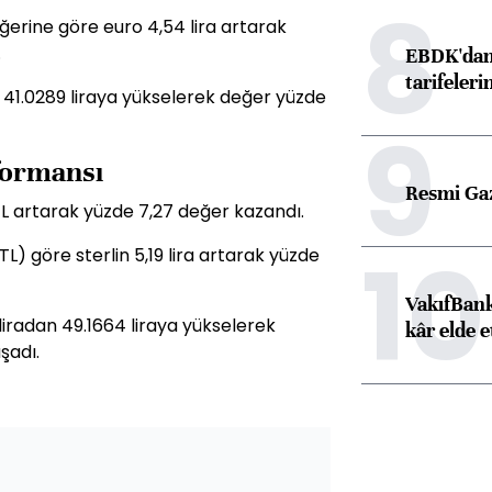
8
ğerine göre euro 4,54 lira artarak
.
EBDK'dan 
tarifeleri
an 41.0289 liraya yükselerek değer yüzde
9
rformansı
Resmi Ga
 TL artarak yüzde 7,27 değer kazandı.
10
L) göre sterlin 5,19 lira artarak yüzde
VakıfBank
 liradan 49.1664 liraya yükselerek
kâr elde e
şadı.