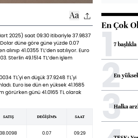
En Çok O
1
rt 2025) saat 09:30 itibariyle 37.9837
r. Dolar düne göre güne yüzde 0.07
7 başlıkla
en alınıp 41.0355 TL’den satılıyor. Euro
2
3. Sterlin 49.1514 TL’den işlem
En yüksek
034 TL'yi en düşük 37.9248 TL'yi
adı. Euro ise dün en yüksek 41.1685
3
em görürken günü 41.0165 TL olarak
Halka arz
SATIŞ
DEĞİŞİM%
SAAT
38.0098
0.07
09:29
TESK: Yen