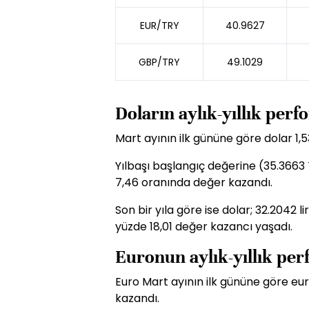
EUR/TRY
40.9627
GBP/TRY
49.1029
Doların aylık-yıllık per
Mart ayının ilk gününe göre dolar 1,
Yılbaşı başlangıç değerine (35.3663 
7,46 oranında değer kazandı.
Son bir yıla göre ise dolar; 32.2042 
yüzde 18,01 değer kazancı yaşadı.
Euronun aylık-yıllık pe
Euro Mart ayının ilk gününe göre eu
kazandı.