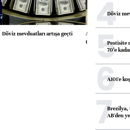
4
Döviz mev
5
Döviz mevduatları artışa geçti
ABD'de konut başla
toparlandı
Pestisite
70’e kadar
6
A101'e ko
7
Brezilya, 
AB'den yeş