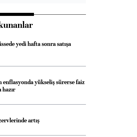
kunanlar
issede yedi hafta sonra satışa
 enflasyonda yükseliş sürerse faiz
a hazır
rvlerinde artış
Almanya, Commerzbank
Ba
konusunda Unicredit ile
me