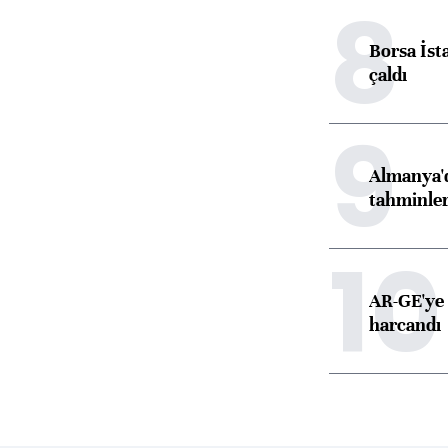
8
Borsa İst
çaldı
9
Almanya'd
tahminler
10
AR-GE'ye 
harcandı