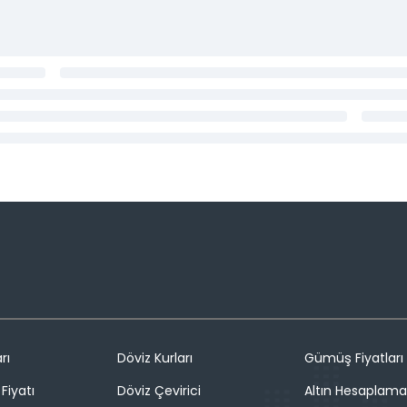
rı
Döviz Kurları
Gümüş Fiyatları
Fiyatı
Döviz Çevirici
Altın Hesaplama