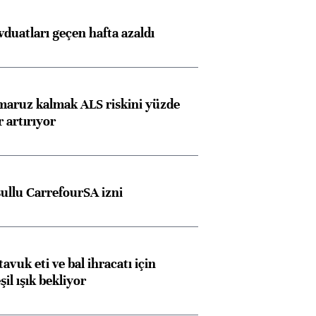
görüşmelere hazırlanıyor
duatları geçen hafta azaldı
ngıçları
 maruz kalmak ALS riskini yüzde
 artırıyor
şullu CarrefourSA izni
tavuk eti ve bal ihracatı için
il ışık bekliyor