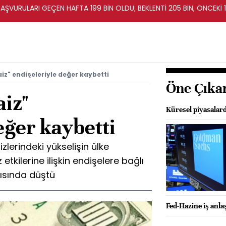
BAŞVURULARI GEÇEN HAFTA 199 BİN OLDU; BEKLENTİ 205 BİN, ÖNCEKİ 1
iz" endişeleriyle değer kaybetti
Öne Çıka
aiz"
Küresel piyasalard
eğer kaybetti
izlerindeki yükselişin ülke
tkilerine ilişkin endişelere bağlı
şısında düştü
Fed-Hazine iş anla