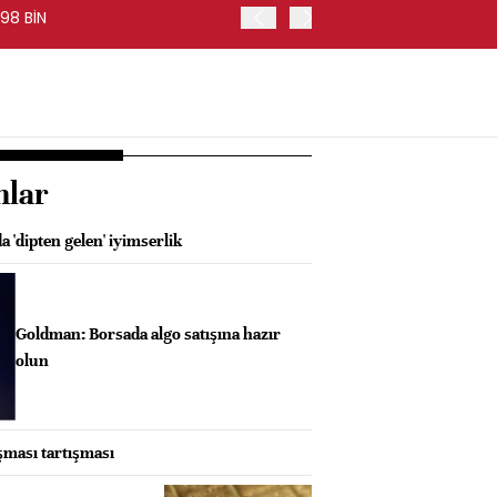
98 BİN
FED BAŞKANI WARSH, PİYA
nlar
a 'dipten gelen' iyimserlik
Goldman: Borsada algo satışına hazır
olun
şması tartışması