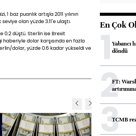
zi, 1 baz puanlık artışla 2011 yılının
viye olan yüzde 3.11'e ulaştı.
En Çok O
1
0.2 düştü. Sterlin ise Brexit
 haberiyle dolar karşısında en fazla
Yabancı h
rlin/dolar, yüzde 0.6 kadar yükseldi ve
döndü
2
FT: Warsh
artırımın
3
TCMB reze