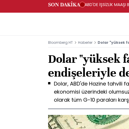
SON DAKİKA
ABD'DE İŞSİZLİK MAAŞI 
Bloomberg HT
Haberler
Dolar "yüksek fa
Dolar "yüksek f
endişeleriyle d
Dolar, ABD'de Hazine tahvili fa
ekonomisi üzerindeki olumsuz e
olarak tüm G-10 paraları kar