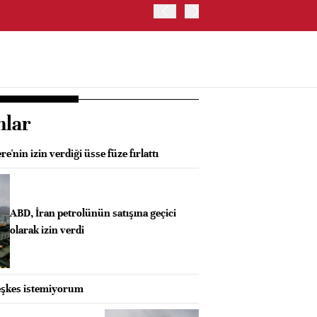
TRUMP: FAİZ ARTIRIMI 
nlar
re'nin izin verdiği üsse füze fırlattı
ABD, İran petrolünün satışına geçici
olarak izin verdi
teşkes istemiyorum