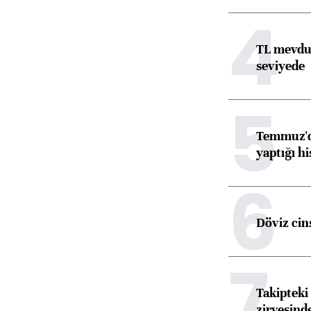
4
TL mevdua
seviyede
5
Temmuz'da
yaptığı hi
6
Döviz cins
7
Takipteki 
zirvesind