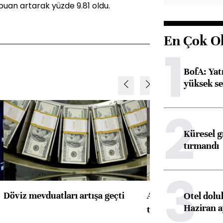
 puan artarak yüzde 9.81 oldu.
En Çok O
1
BofA: Yatı
yüksek se
2
Küresel gı
tırmandı
3
Döviz mevduatları artışa geçti
ABD'de konut başla
Otel dolu
Haziran a
toparlandı