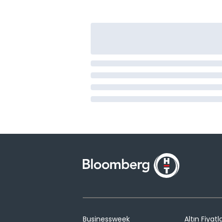
Businessweek
Altın Fiyatla