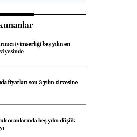
kunanlar
rımcı iyimserliği beş yılın en
viyesinde
Almanya, Commerzbank
Ba
konusunda Unicredit ile
me
da fiyatları son 3 yılın zirvesine
görüşmelere hazırlanıyor
ngıçları
luk oranlarında beş yılın düşük
yı