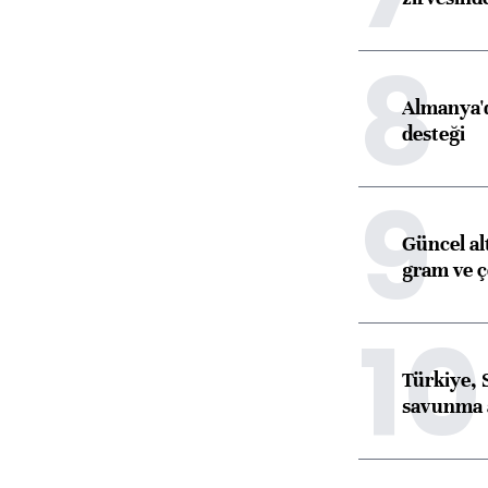
8
Almanya'd
desteği
9
Güncel al
gram ve ç
10
Türkiye, 
savunma 