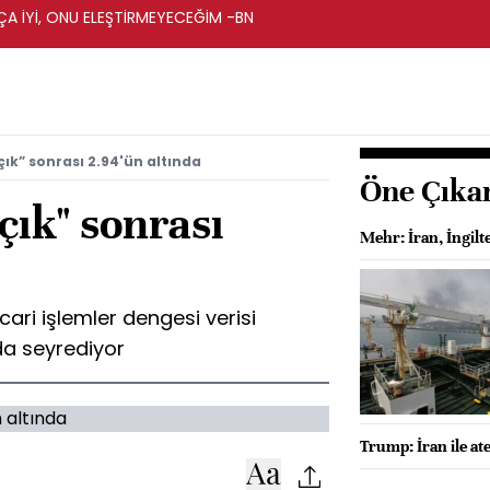
A İYİ, ONU ELEŞTİRMEYECEĞİM -BN
çık” sonrası 2.94'ün altında
Öne Çıka
çık" sonrası
Mehr: İran, İngilte
cari işlemler dengesi verisi
nda seyrediyor
Trump: İran ile a