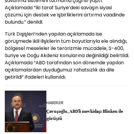
savunma sistemini tutmama çağrısı yaptı.
Açıklamada “İki taraf Suriye’deki savaşın siyasi
çözümü için destek ve işbirliklerini artırma vaadinde
bulundu.” denildi.
Türk Dışişleri’nden yapılan açıklamada ise
görüşmede ikili ilişkilerin tüm boyutlarıyla ele alındığı,
bölgesel meseleler ile terörizmle mücadele, S-400,
Suriye ve Doğu Akdeniz konularına değinildiği belirtildi.
Açıklamada “ABD tarafından son dönemde yapılan
açıklamalardan duyduğumuz rahatsızlık da dile
getirildi” ifadeleri kullanıldı.
HABERLER
Çavuşoğlu, ABD'li mevkidaşı Blinken ile
görüştü