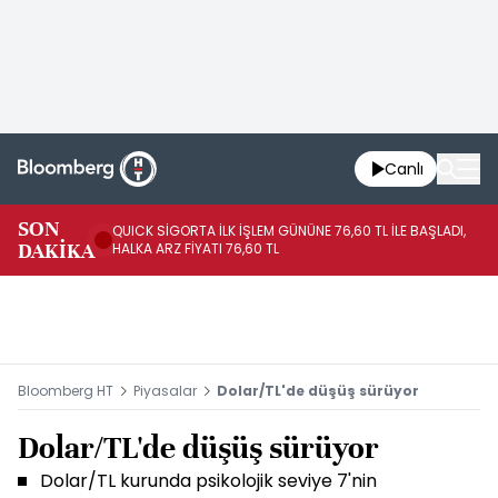
Canlı
SON
QUICK SİGORTA İLK İŞLEM GÜNÜNE 76,60 TL İLE BAŞLADI,
BI
DAKİKA
HALKA ARZ FİYATI 76,60 TL
PU
Bloomberg HT
Piyasalar
Dolar/TL'de düşüş sürüyor
Dolar/TL'de düşüş sürüyor
Dolar/TL kurunda psikolojik seviye 7'nin