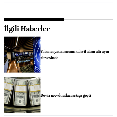
İlgili Haberler
Yabancı yatırımcının tahvil alımı altı ayın
zirvesinde
Döviz mevduatları artışa geçti