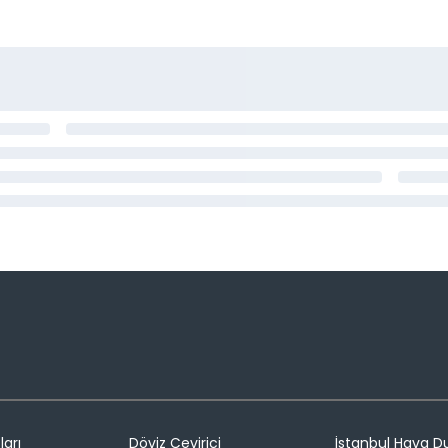
ları
Döviz Çevirici
İstanbul Hava 