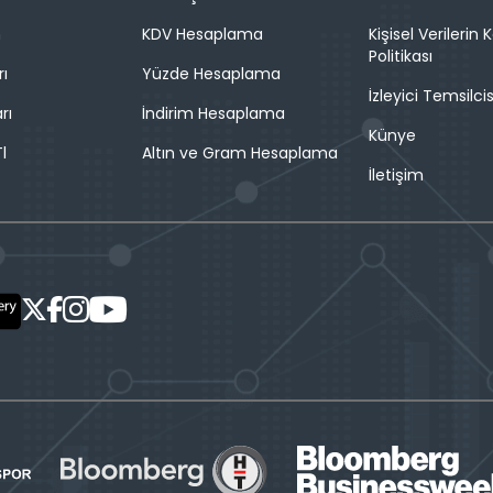
n
KDV Hesaplama
Kişisel Verilerin
Politikası
rı
Yüzde Hesaplama
İzleyici Temsilcis
rı
İndirim Hesaplama
Künye
l
Altın ve Gram Hesaplama
İletişim