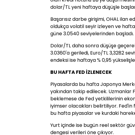
dolar/TL yeni haftaya düşüşle başlad
Başarısız darbe girişimi, OHAL ilan 
oldukça volatil seyir izleyen ve haf
güne 3.0540 seviyelerinden başladı.
Dolar/TL daha sonra düşüşe geçerek s
3.0360'a geriledi, Euro/TL 3,3282 sev
endeksi ise haftaya % 0,95 yükselişl
BU HAFTA FED İZLENECEK
Piyasalarda bu hafta Japonya Merkez
yakından takip edilecek. Uzmanlar Fe
beklemese de Fed yetkililerinin e
iyimser olacakları belirtiliyor. Fed'i
bu hafta piyasalar ve kurdaki hareke
Yurt içinde ise bugün reel sektör gü
dengesi verileri öne çıkıyor.