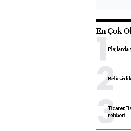
En Çok O
1
Plajlarda
2
Belirsizli
3
Ticaret B
rehberi