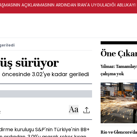
ŞMASININ AÇIKLANMASININ ARDINDAN İRAN'A UYGULADIĞI ABLUKAYI
geriledi
Öne Çıka
şüş sürüyor
Yılmaz: Tamamlayı
ı öncesinde 3.02'ye kadar geriledi
çalışma yok
2
irme kuruluşu S&P'nin Türkiye'nin BB+
Rio ve Glencore'd
n ardından, 3.09'u aşarak rekor kıran