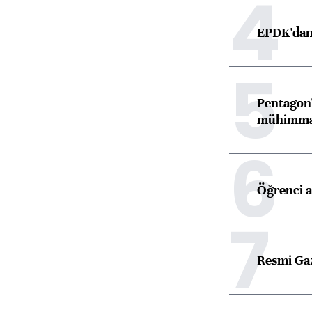
4
EPDK'dan 
5
Pentagon'
mühimmat 
6
Öğrenci a
7
Resmi Ga