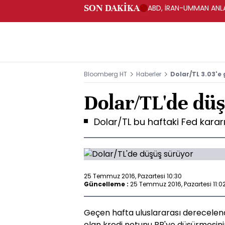
SON DAKİKA
ABD, İRAN-UMMAN ANLA
Bloomberg HT
Haberler
Dolar/TL 3.03'e 
Dolar/TL'de dü
Dolar/TL bu haftaki Fed karar
25 Temmuz 2016, Pazartesi 10:30
Güncelleme :
25 Temmuz 2016, Pazartesi 11:0
Geçen hafta uluslararası derecelend
olan kredi notunu BB'ye düşürmesini