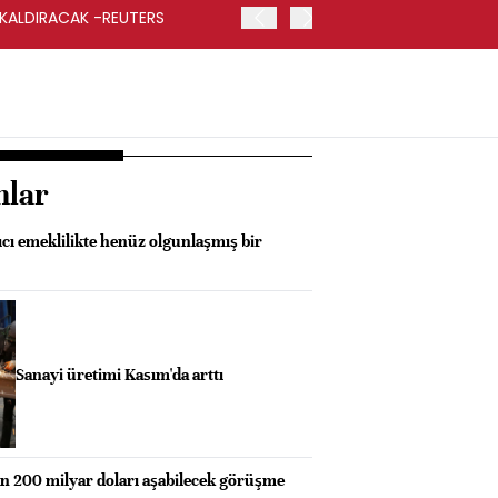
 KALDIRACAK -REUTERS
ABD DIŞİŞLERİ BAKANLIĞI
UYGULANACAK
nlar
cı emeklilikte henüz olgunlaşmış bir
Sanayi üretimi Kasım'da arttı
an 200 milyar doları aşabilecek görüşme