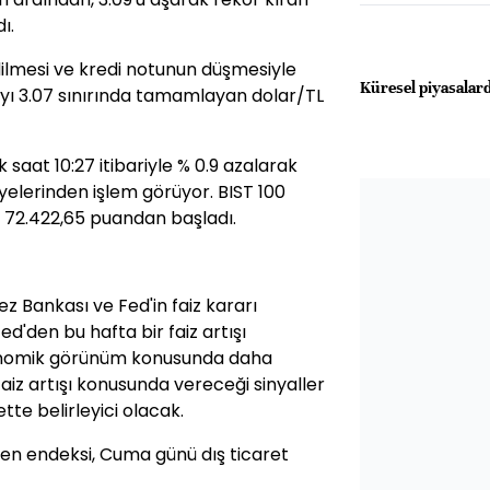
ı.
edilmesi ve kredi notunun düşmesiyle
Küresel piyasala
tayı 3.07 sınırında tamamlayan dolar/TL
aat 10:27 itibariyle % 0.9 azalarak
iyelerinden işlem görüyor. BIST 100
e 72.422,65 puandan başladı.
 Bankası ve Fed'in faiz kararı
d'den bu hafta bir faiz artışı
konomik görünüm konusunda daha
n faiz artışı konusunda vereceği sinyaller
tte belirleyici olacak.
ven endeksi, Cuma günü dış ticaret