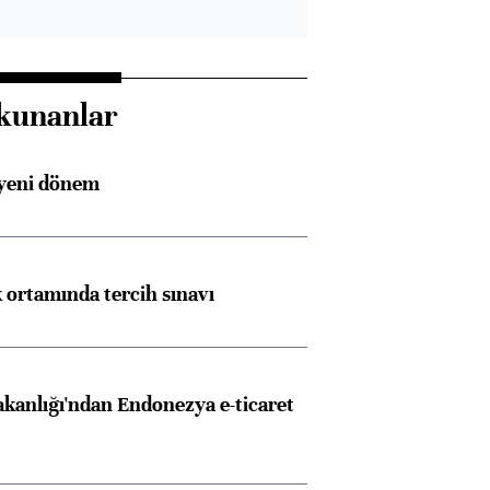
kunanlar
 yeni dönem
k ortamında tercih sınavı
akanlığı'ndan Endonezya e-ticaret