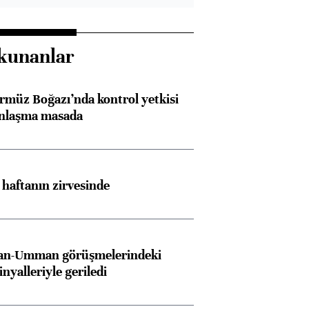
kunanlar
rmüz Boğazı’nda kontrol yetkisi
anlaşma masada
i haftanın zirvesinde
İran-Umman görüşmelerindeki
inyalleriyle geriledi