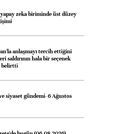
 yapay zeka biriminde üst düzey
işimi
an'la anlaşmayı tercih ettiğini
ri saldırının hala bir seçenek
belirtti
e siyaset gündemi- 6 Ağustos
zete'de bugün (06.08.2026)