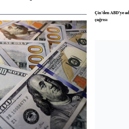
Çin’den ABD’ye adi
çağrısı