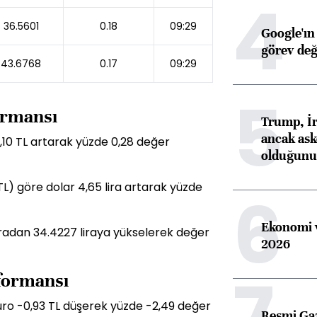
4
36.5601
0.18
09:29
Google'ın
görev değ
43.6768
0.17
09:29
5
formansı
Trump, İr
ancak aske
,10 TL artarak yüzde 0,28 değer
olduğunu 
TL) göre dolar 4,65 lira artarak yüzde
6
Ekonomi v
liradan 34.4227 liraya yükselerek değer
2026
7
rformansı
uro -0,93 TL düşerek yüzde -2,49 değer
Resmi Ga