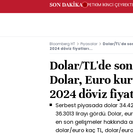
SON DAKİKA
PETKİM İKİNCİ ÇEYREKTE
Bloomberg HT
Piyasalar
Dolar/TL’de so
2024 döviz fiyatları...
Dolar/TL'de so
Dolar, Euro kur
2024 döviz fiyat
Serbest piyasada dolar 34.42
36.3013 lirayı gördü. Dolar, euro
en son gelişmeler hakkında ar
dolar/euro kaç TL, dolar/euro