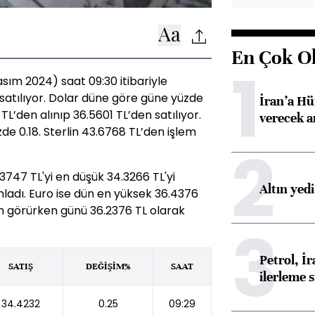
En Çok O
1
sım 2024) saat 09:30 itibariyle
 satılıyor. Dolar düne göre güne yüzde
İran’a Hü
TL’den alınıp 36.5601 TL’den satılıyor.
verecek 
de 0.18. Sterlin 43.6768 TL’den işlem
2
747 TL'yi en düşük 34.3266 TL'yi
Altın yed
adı. Euro ise dün en yüksek 36.4376
em görürken günü 36.2376 TL olarak
3
Petrol, 
SATIŞ
DEĞİŞİM%
SAAT
ilerleme s
34.4232
0.25
09:29