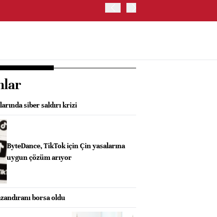
İRAN: HÜRMÜZ'DE GEÇİC
nlar
rında siber saldırı krizi
ByteDance, TikTok için Çin yasalarına
uygun çözüm arıyor
azandıranı borsa oldu