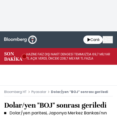
Canlı
SON
HAZİNE FAİZ DIŞI NAKİT DENGESİ TEMMUZ'DA 69,7 MİLYAR
HA
DAKİKA
TL AÇIK VERDİ, ÖNCEKİ 238,7 MİLYAR TL FAZLA
VE
Bloomberg HT
Piyasalar
Dolar/yen “BOJ” sonrası geriledi
Dolar/yen "BOJ" sonrası geriledi
Dolar/yen paritesi, Japonya Merkez Bankası'nın