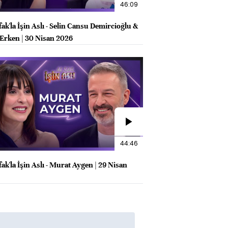
46:09
fak'la İşin Aslı - Selin Cansu Demircioğlu &
 Erken | 30 Nisan 2026
44:46
fak'la İşin Aslı - Murat Aygen | 29 Nisan