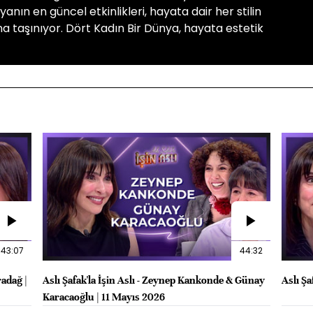
nın en güncel etkinlikleri, hayata dair her stilin
a taşınıyor. Dört Kadın Bir Dünya, hayata estetik
43:07
44:32
radağ |
Aslı Şafak'la İşin Aslı - Zeynep Kankonde & Günay
Aslı Şa
Karacaoğlu | 11 Mayıs 2026