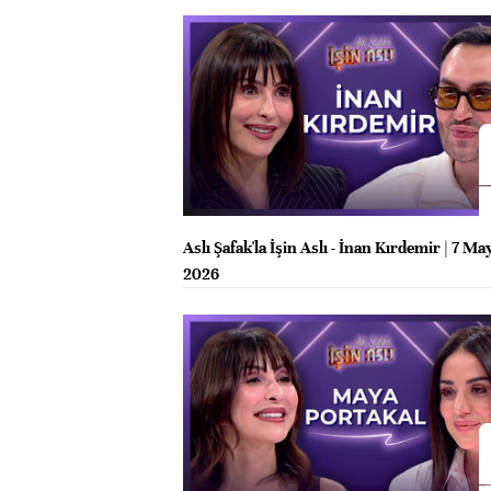
Aslı Şafak'la İşin Aslı - İnan Kırdemir | 7 Ma
2026