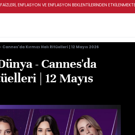
FAİZLERİ, ENFLASYON VE ENFLASYON BEKLENTİLERİNDEN ETKİLENMEKT
 Cannes'da Kırmızı Halı Ritüelleri | 12 Mayıs 2026
 Dünya - Cannes'da
üelleri | 12 Mayıs