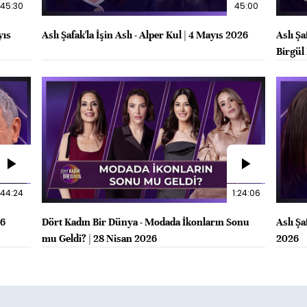
45:30
45:00
yıs
Aslı Şafak'la İşin Aslı - Alper Kul | 4 Mayıs 2026
Aslı Şa
Birgül
44:24
1:24:06
26
Dört Kadın Bir Dünya - Modada İkonların Sonu
Aslı Şa
mu Geldi? | 28 Nisan 2026
2026