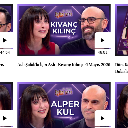
44:54
45:52
yıs
Aslı Şafak'la İşin Aslı - Kıvanç Kılınç | 6 Mayıs 2026
Dört K
Dolarl