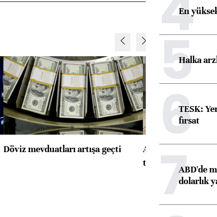
4
En yüksek
5
Halka arz
6
TESK: Yen
fırsat
7
Döviz mevduatları artışa geçti
ABD'de konut başla
toparlandı
ABD'de ma
dolarlık y