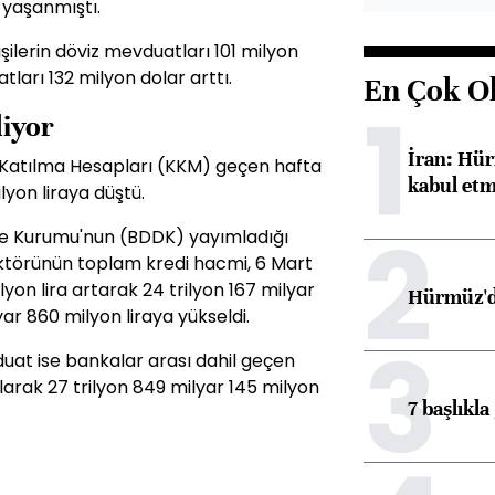
 yaşanmıştı.
şilerin döviz mevduatları 101 milyon
tları 132 milyon dolar arttı.
En Çok O
1
iyor
İran: Hür
e Katılma Hesapları (KKM) geçen hafta
kabul etm
lyon liraya düştü.
2
e Kurumu'nun (BDDK) yayımladığı
ektörünün toplam kredi hacmi, 6 Mart
yon lira artarak 24 trilyon 167 milyar
Hürmüz'de
yar 860 milyon liraya yükseldi.
3
at ise bankalar arası dahil geçen
larak 27 trilyon 849 milyar 145 milyon
7 başlıkla