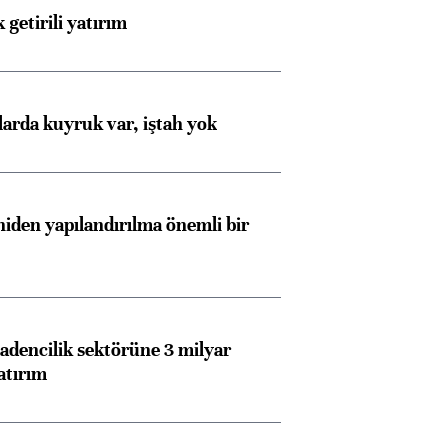
 getirili yatırım
larda kuyruk var, iştah yok
Almanya, Commerzbank
Ba
konusunda Unicredit ile
me
görüşmelere hazırlanıyor
iden yapılandırılma önemli bir
ngıçları
dencilik sektörüne 3 milyar
atırım