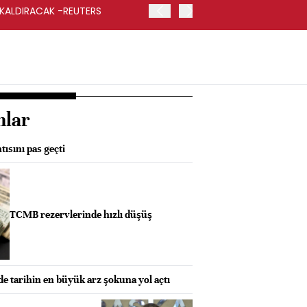
 KALDIRACAK -REUTERS
ABD DIŞİŞLERİ BAKANLIĞI
UYGULANACAK
nlar
ısını pas geçti
TCMB rezervlerinde hızlı düşüş
e tarihin en büyük arz şokuna yol açtı