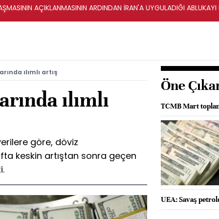
ŞMASININ AÇIKLANMASININ ARDINDAN İRAN'A UYGULADIĞI ABLUKAYI
rında ılımlı artış
Öne Çıka
rında ılımlı
TCMB Mart toplant
verilere göre, döviz
fta keskin artıştan sonra geçen
i.
UEA: Savaş petrold