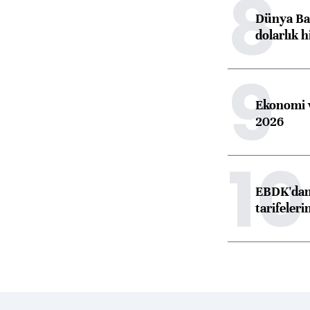
8
Dünya Ban
dolarlık h
9
Ekonomi v
2026
10
EBDK'dan 
tarifeleri