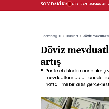
SON DAKİKA
ABD, İRAN-UMMAN ANLA
Bloomberg HT
Haberler
Döviz mevduatla
Döviz mevduatla
artış
Parite etkisinden arındırılmış 
mevduatlarında bir önceki ha
hafta ılımlı bir artış gerçekleşt