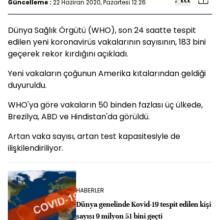
Güncelleme :
22 Haziran 2020, Pazartesi 12:26
Dünya Sağlık Örgütü (WHO), son 24 saatte tespit
edilen yeni koronavirüs vakalarının sayısının, 183 bini
geçerek rekor kırdığını açıkladı.
Yeni vakaların çoğunun Amerika kıtalarından geldiği
duyuruldu.
WHO'ya göre vakaların 50 binden fazlası üç ülkede,
Brezilya, ABD ve Hindistan'da görüldü.
Artan vaka sayısı, artan test kapasitesiyle de
ilişkilendiriliyor.
HABERLER
Dünya genelinde Kovid-19 tespit edilen kişi
sayısı 9 milyon 51 bini geçti