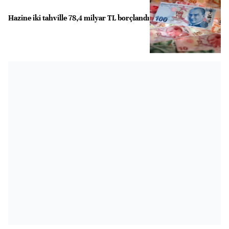
Hazine iki tahville 78,4 milyar TL borçlandı