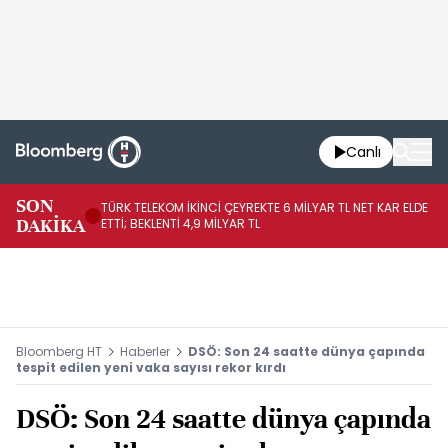
Canlı
SON
TÜRK TELEKOM İKİNCİ ÇEYREKTE 6 MİLYAR TL NET KAR ELDE
AB
DAKİKA
ETTİ; BEKLENTİ 4,9 MİLYAR TL
İR
Bloomberg HT
Haberler
DSÖ: Son 24 saatte dünya çapında
tespit edilen yeni vaka sayısı rekor kırdı
DSÖ: Son 24 saatte dünya çapında