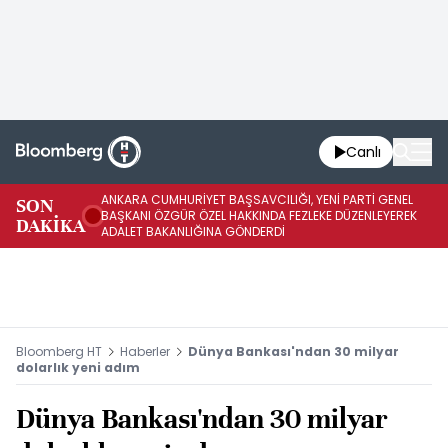
Canlı
ANKARA CUMHURİYET BAŞSAVCILIĞI, YENİ PARTİ GENEL
SON
YE
BAŞKANI ÖZGÜR ÖZEL HAKKINDA FEZLEKE DÜZENLEYEREK
DAKİKA
HA
ADALET BAKANLIĞINA GÖNDERDİ
Bloomberg HT
Haberler
Dünya Bankası'ndan 30 milyar
dolarlık yeni adım
Dünya Bankası'ndan 30 milyar