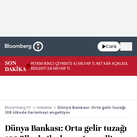
Canlı
SON
PETKİM İKİNCİ ÇEYREKTE 4,1 MİLYAR TL NET KAR AÇIKLADI,
İR
DAKİKA
BEKLENTİ 3,8 MİLYAR TL
UY
Bloomberg HT
Haberler
Dünya Bankası: Orta gelir tuzağı
108 ülkede ilerlemeyi engelliyor
Dünya Bankası: Orta gelir tuzağı