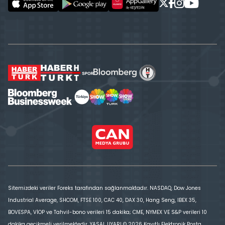
Sitemizdeki veriler Foreks tarafından sağlanmaktadır. NASDAQ, Dow Jones
Industrial Average, SHCOM, FTSE 100, CAC 40, DAX 30, Hang Seng, IBEX 35,
BOVESPA, VİOP ve Tahvil-bono verileri 15 dakika; CME, NYMEX VE S&P verileri 10
dakika gecikmeli verilmektedir. YASAL UYARI © 2026 Kayıtlı Elektronik Posta