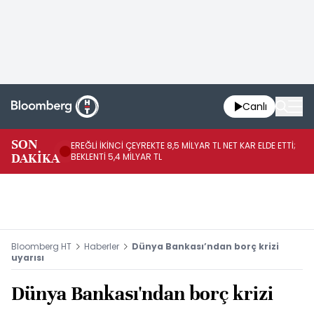
Canlı
SON
EREĞLİ İKİNCİ ÇEYREKTE 8,5 MİLYAR TL NET KAR ELDE ETTİ;
BO
DAKİKA
BEKLENTİ 5,4 MİLYAR TL
YÜ
Bloomberg HT
Haberler
Dünya Bankası’ndan borç krizi
uyarısı
Dünya Bankası'ndan borç krizi