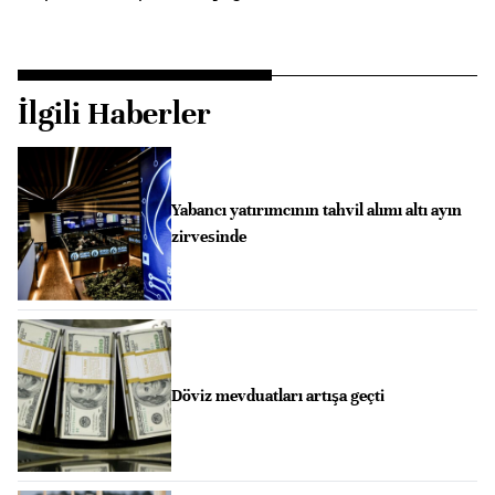
İlgili Haberler
Yabancı yatırımcının tahvil alımı altı ayın
zirvesinde
Döviz mevduatları artışa geçti