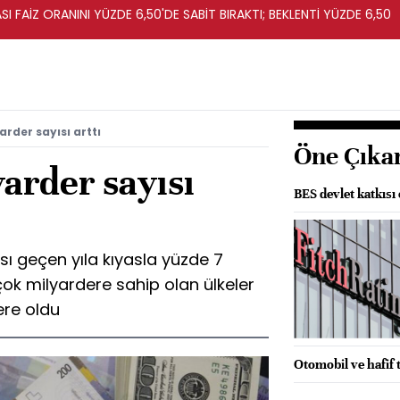
I FAİZ ORANINI YÜZDE 6,50'DE SABİT BIRAKTI; BEKLENTİ YÜZDE 6,50
rder sayısı arttı
Öne Çıka
arder sayısı
BES devlet katkısı 
sı geçen yıla kıyasla yüzde 7
 çok milyardere sahip olan ülkeler
tere oldu
Otomobil ve hafif t