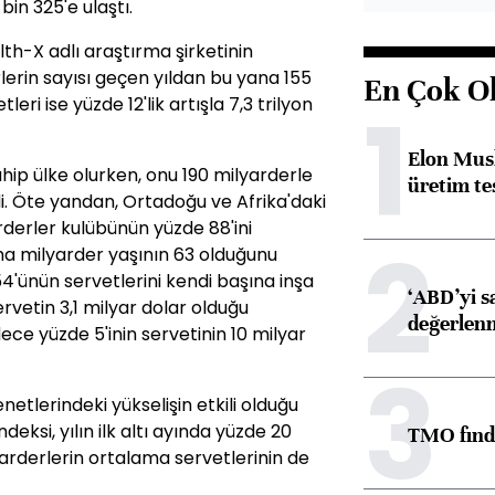
bin 325'e ulaştı.
lth-X adlı araştırma şirketinin
erin sayısı geçen yıldan bu yana 155
En Çok O
1
leri ise yüzde 12'lik artışla 7,3 trilyon
Elon Musk
ahip ülke olurken, onu 190 milyarderle
üretim tes
edi. Öte yandan, Ortadoğu ve Afrika'daki
arderler kulübünün yüzde 88'ini
2
ma milyarder yaşının 63 olduğunu
4'ünün servetlerini kendi başına inşa
‘ABD’yi s
ervetin 3,1 milyar dolar olduğu
değerlen
ece yüzde 5'inin servetinin 10 milyar
3
netlerindeki yükselişin etkili olduğu
deksi, yılın ilk altı ayında yüzde 20
TMO fındık
rderlerin ortalama servetlerinin de