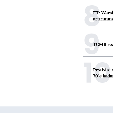
8
FT: Warsh
artırımın
9
TCMB reze
10
Pestisite
70’e kadar