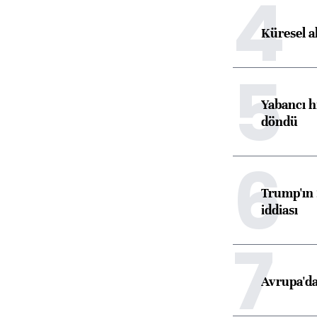
4
Küresel a
5
Yabancı h
döndü
6
Trump'ın 
iddiası
7
Avrupa'da