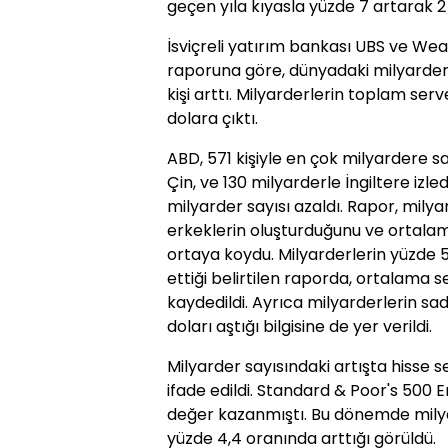
geçen yıla kıyasla yüzde 7 artarak 2 
İsviçreli yatırım bankası UBS ve Wea
raporuna göre, dünyadaki milyarderl
kişi arttı. Milyarderlerin toplam servet
dolara çıktı.
ABD, 571 kişiyle en çok milyardere s
Çin, ve 130 milyarderle İngiltere izl
milyarder sayısı azaldı. Rapor, mily
erkeklerin oluşturduğunu ve ortala
ortaya koydu. Milyarderlerin yüzde 5
ettiği belirtilen raporda, ortalama s
kaydedildi. Ayrıca milyarderlerin sad
doları aştığı bilgisine de yer verildi.
Milyarder sayısındaki artışta hisse se
ifade edildi. Standard & Poor's 500 En
değer kazanmıştı. Bu dönemde milya
yüzde 4,4 oranında arttığı görüldü.