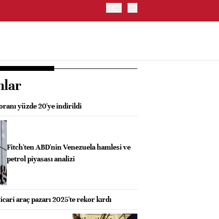
OYAK ÇİMENTO İKİNCİ ÇEY
nlar
oranı yüzde 20'ye indirildi
Fitch'ten ABD'nin Venezuela hamlesi ve
petrol piyasası analizi
icari araç pazarı 2025'te rekor kırdı