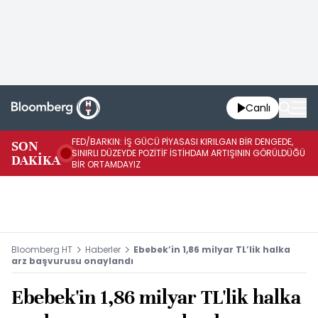
Canlı
FED/BARKIN: İŞ GÜCÜ PİYASASI KIRILGAN BİR DENGEDE,
SON
İŞ
SINIRLI DÜZEYDE POZİTİF İSTİHDAM ARTIŞININ GÖRÜLDÜĞÜ
DAKİKA
SÜ
BİR ORTAMDAYIZ
Bloomberg HT
Haberler
Ebebek’in 1,86 milyar TL’lik halka
arz başvurusu onaylandı
Ebebek'in 1,86 milyar TL'lik halka