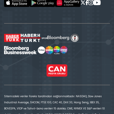
Sitemizdeki veriler Foreks tarafından sağlanmaktadır. NASDAQ, Dow Jones
Industrial Average, SHCOM, FTSE 100, CAC 40, DAX 30, Hang Seng, IBEX 35,
BOVESPA, VİOP ve Tahvil-bono verileri 15 dakika; CME, NYMEX VE S&P verileri 10