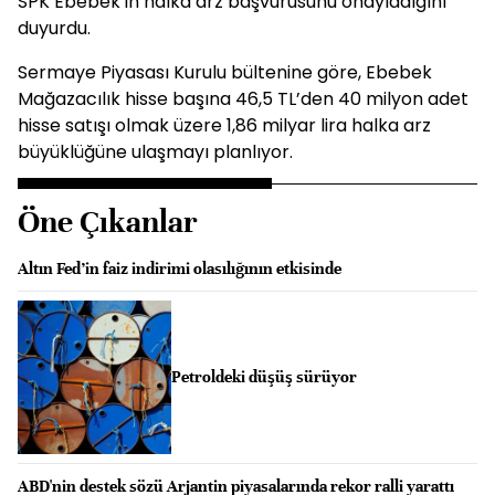
SPK Ebebek’in halka arz başvurusunu onayladığını
duyurdu.
Sermaye Piyasası Kurulu bültenine göre, Ebebek
Mağazacılık hisse başına 46,5 TL’den 40 milyon adet
hisse satışı olmak üzere 1,86 milyar lira halka arz
büyüklüğüne ulaşmayı planlıyor.
Öne Çıkanlar
Altın Fed’in faiz indirimi olasılığının etkisinde
Petroldeki düşüş sürüyor
ABD'nin destek sözü Arjantin piyasalarında rekor ralli yarattı