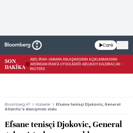
Canlı
ABD, İRAN-UMMAN ANLAŞMASININ AÇIKLANMASININ
AB
SON
ARDINDAN İRAN'A UYGULADIĞI ABLUKAYI KALDIRACAK -
GE
DAKİKA
REUTERS
UY
Bloomberg HT
Haberler
Efsane tenisçi Djokovic, General
Atlantic'e danışman oldu
Efsane tenisçi Djokovic, General