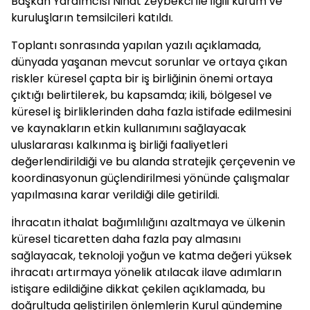
Başkan Yardımcısı Nihat Zeybekci ile ilgili kurum ve
kuruluşların temsilcileri katıldı.
Toplantı sonrasında yapılan yazılı açıklamada,
dünyada yaşanan mevcut sorunlar ve ortaya çıkan
riskler küresel çapta bir iş birliğinin önemi ortaya
çıktığı belirtilerek, bu kapsamda; ikili, bölgesel ve
küresel iş birliklerinden daha fazla istifade edilmesini
ve kaynakların etkin kullanımını sağlayacak
uluslararası kalkınma iş birliği faaliyetleri
değerlendirildiği ve bu alanda stratejik çerçevenin ve
koordinasyonun güçlendirilmesi yönünde çalışmalar
yapılmasına karar verildiği dile getirildi.
İhracatın ithalat bağımlılığını azaltmaya ve ülkenin
küresel ticaretten daha fazla pay almasını
sağlayacak, teknoloji yoğun ve katma değeri yüksek
ihracatı artırmaya yönelik atılacak ilave adımların
istişare edildiğine dikkat çekilen açıklamada, bu
doğrultuda geliştirilen önlemlerin Kurul gündemine