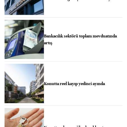
Bankacılık sektörü toplam mevduatında
artış
Konutta reel kayıp yedinci ayında