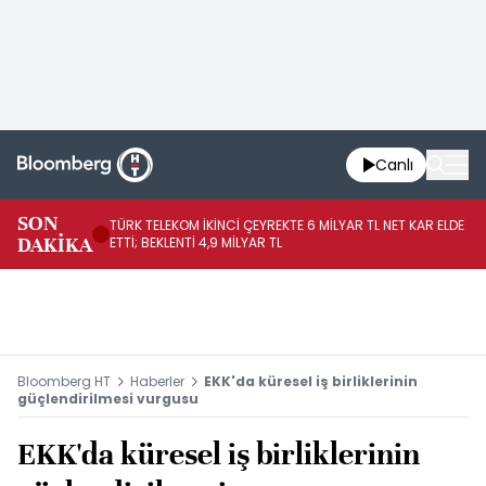
Canlı
SON
TÜRK TELEKOM İKİNCİ ÇEYREKTE 6 MİLYAR TL NET KAR ELDE
AB
DAKİKA
ETTİ; BEKLENTİ 4,9 MİLYAR TL
İR
Bloomberg HT
Haberler
EKK'da küresel iş birliklerinin
güçlendirilmesi vurgusu
EKK'da küresel iş birliklerinin