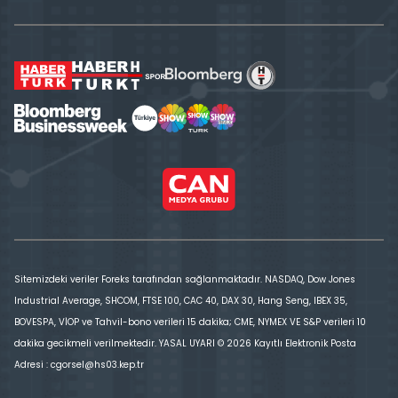
Sitemizdeki veriler Foreks tarafından sağlanmaktadır. NASDAQ, Dow Jones
Industrial Average, SHCOM, FTSE 100, CAC 40, DAX 30, Hang Seng, IBEX 35,
BOVESPA, VİOP ve Tahvil-bono verileri 15 dakika; CME, NYMEX VE S&P verileri 10
dakika gecikmeli verilmektedir. YASAL UYARI © 2026 Kayıtlı Elektronik Posta
Adresi : cgorsel@hs03.kep.tr