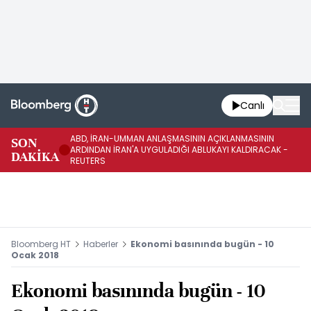
Canlı
ABD, İRAN-UMMAN ANLAŞMASININ AÇIKLANMASININ
AB
SON
ARDINDAN İRAN'A UYGULADIĞI ABLUKAYI KALDIRACAK -
GE
DAKİKA
REUTERS
UY
Bloomberg HT
Haberler
Ekonomi basınında bugün - 10
Ocak 2018
Ekonomi basınında bugün - 10