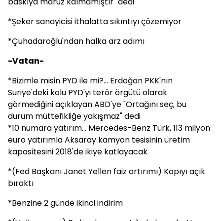
baskıya maruz kalmamıştır" dedi
*Şeker sanayicisi ithalatta sıkıntıyı çözemiyor
*Çuhadaroğlu'ndan halka arz adımı
-Vatan-
*Bizimle misin PYD ile mi?... Erdoğan PKK'nın
Suriye'deki kolu PYD'yi terör örgütü olarak
görmediğini açıklayan ABD'ye "Ortağını seç, bu
durum müttefikliğe yakışmaz" dedi
*10 numara yatırım... Mercedes-Benz Türk, 113 milyon
euro yatırımla Aksaray kamyon tesisinin üretim
kapasitesini 2018'de ikiye katlayacak
*(Fed Başkanı Janet Yellen faiz artırımı) Kapıyı açık
bıraktı
*Benzine 2 günde ikinci indirim