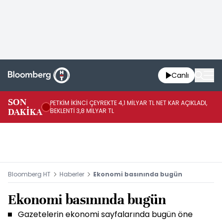
Canlı
SON
PETKİM İKİNCİ ÇEYREKTE 4,1 MİLYAR TL NET KAR AÇIKLADI,
İR
DAKİKA
BEKLENTİ 3,8 MİLYAR TL
UY
Bloomberg HT
Haberler
Ekonomi basınında bugün
Ekonomi basınında bugün
Gazetelerin ekonomi sayfalarında bugün öne