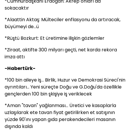
*Cumhurbaşkanı Erdoğan: Akrep onları da
sokacaktır
*Alaattin Aktaş: Mülteciler enflasyonu da artıracak,
büyümeyi de...ü
*Rüştü Bozkurt: Et üretimine ilişkin gözlemler
*Ziraat, aktifte 300 milyarı geçti, net karda rekora
imza attı
-Habertürk-
*100 bin aileye iş... Birlik, Huzur ve Demokrasi Süreci'nin
ayrıntıları... Yeni süreçte Doğu ve G.Doğu'da özellikle
gençlerden 100 bin şkişiye iş veriklecek
*Aman "tavan" yağlanması... Üretici ve kasaplarla
uzlaşılarak ete tavan fiyat getirilirken et satışının
yüzde 90'ını yapan gıda perakendecileri masanın
dışında kaldı