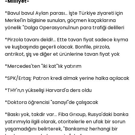
-Milliyet-
*Bavul bavul Aylan parası... İşte Türkiye ziyareti için
Merkel'in bilgisine sunulan, göçmen kaçaklarına
yönelik "Dalga Operasyonu1nun para trafiği delilleri
*Pirzola tavanı deldi!... Ette tavan fiyat sadece kıyma
ve kuşbaşında geçerli olacak. Bonfile, pirzola,
antrikot, şiş ve diğer et ürünlerine tavan fiyat yok
*Mercedes'ten "iki kat"lık yatırım
*SPK/Ertaş: Patron kredi almak yerine halka açılacak
*THY'n,n yükselişi Harvard'a ders oldu
*Doktora öğrencisi "sanayi"de çalışacak
*Baskı yok, takdir var... Fiba Grıoup, Rusya'daki banka
yatırımıyla ilgili olarak, otoritelerle en ufak bir sorun
yaşamadığını belirterek, "Bankamız herhangi bir