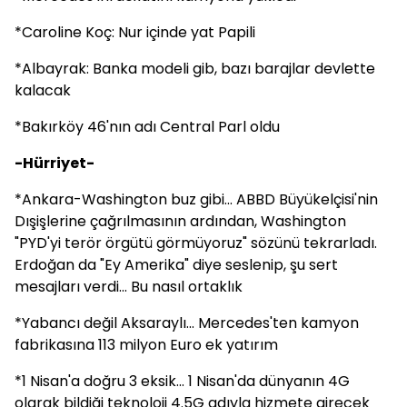
*Caroline Koç: Nur içinde yat Papili
*Albayrak: Banka modeli gib, bazı barajlar devlette
kalacak
*Bakırköy 46'nın adı Central Parl oldu
-Hürriyet-
*Ankara-Washington buz gibi... ABBD Büyükelçisi'nin
Dışişlerine çağrılmasının ardından, Washington
"PYD'yi terör örgütü görmüyoruz" sözünü tekrarladı.
Erdoğan da "Ey Amerika" diye seslenip, şu sert
mesajları verdi... Bu nasıl ortaklık
*Yabancı değil Aksaraylı... Mercedes'ten kamyon
fabrikasına 113 milyon Euro ek yatırım
*1 Nisan'a doğru 3 eksik... 1 Nisan'da dünyanın 4G
olarak bildiği teknoloji 4.5G adıyla hizmete girecek