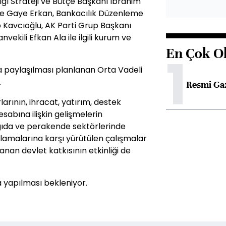
ı Strateji ve Bütçe Başkanı İbrahim
ze Gaye Erkan, Bankacılık Düzenleme
Kavcıoğlu, AK Parti Grup Başkanı
vekili Efkan Ala ile ilgili kurum ve
En Çok O
1
a paylaşılması planlanan Orta Vadeli
.
Resmi Ga
arının, ihracat, yatırım, destek
sabına ilişkin gelişmelerin
 gıda ve perakende sektörlerinde
ulamalarına karşı yürütülen çalışmalar
nan devlet katkısının etkinliği de
a yapılması bekleniyor.