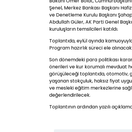
Bakanı Ömer Bolat, Cumhurbaşkanlığ
Şenel, Merkez Bankası Başkanı Hafi
ve Denetleme Kurulu Başkanı Şahap 
Abdullah Güler, AK Parti Genel Başkan
kuruluşların temsilcileri katıldı.
Toplantıda, eylül ayında kamuoyuyl
Program hazırlık süreci ele alınacak
Son dönemdeki para politikası kararl
önerileri ve kur korumalı mevduat he
görüşüleceği toplantıda, otomotiv,
yaşanan stokçuluk, haksız fiyat uyg
ve mesleki eğitim merkezlerine sağla
değerlendirilecek.
Toplantının ardından yazılı açıklam