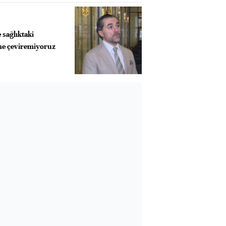
 sağlıktaki
ne çeviremiyoruz