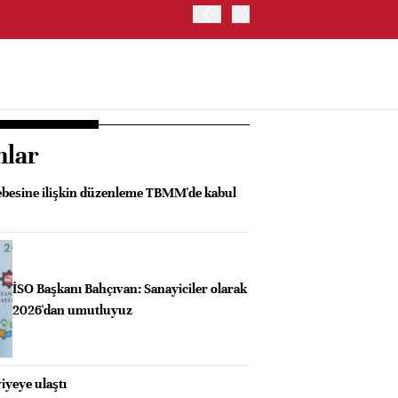
ABD HAZİNE BAKANLIĞI'NIN
nlar
besine ilişkin düzenleme TBMM'de kabul
İSO Başkanı Bahçıvan: Sanayiciler olarak
2026'dan umutluyuz
iyeye ulaştı