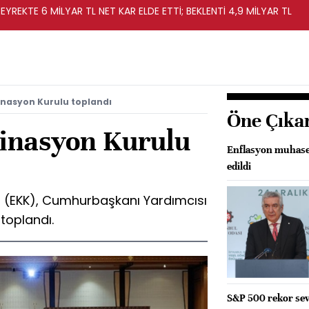
EYREKTE 6 MİLYAR TL NET KAR ELDE ETTİ; BEKLENTİ 4,9 MİLYAR TL
nasyon Kurulu toplandı
Öne Çıka
inasyon Kurulu
Enflasyon muhase
edildi
 (EKK), Cumhurbaşkanı Yardımcısı
toplandı.
S&P 500 rekor sev