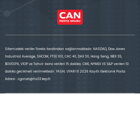
Sitemizdeki veriler Foreks tarafından sağlanmaktadır. NASDAQ, Dow Jones
Industrial Average, SHCOM, FTSE 100, CAC 40, DAX 30, Hang Seng, IBEX 35,
BOVESPA, VİOP ve Tahvil-bono verileri 15 dakika; CME, NYMEX VE S&P verileri 10
dakika gecikmeli verilmektedir. YASAL UYARI © 2026 Kayıtlı Elektronik Posta
Adresi : cgorsel@hs03.kep.tr