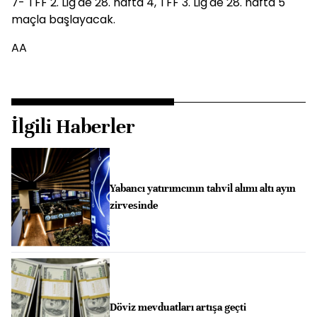
7- TFF 2. Lig'de 28. hafta 4, TFF 3. Lig'de 28. hafta 5
maçla başlayacak.
AA
İlgili Haberler
Yabancı yatırımcının tahvil alımı altı ayın
zirvesinde
Döviz mevduatları artışa geçti