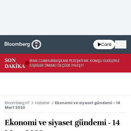
Canlı
SON
İRAN CUMHURBAŞKANI PEZEŞKİYAN: KOMŞU ÜLKELERLE
BE
DAKİKA
İLİŞKİLER ÖNEMLİ ÖLÇÜDE İYİLEŞTİ
OL
Bloomberg HT
Haberler
Ekonomi ve siyaset gündemi - 14
Mart 2020
Ekonomi ve siyaset gündemi - 14