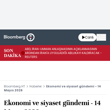
Canlı
ABD, İRAN-UMMAN ANLAŞMASININ AÇIKLANMASININ
AB
SON
ARDINDAN İRAN'A UYGULADIĞI ABLUKAYI KALDIRACAK -
GE
DAKİKA
REUTERS
UY
Bloomberg HT
Haberler
Ekonomi ve siyaset gündemi - 14
Mayıs 2026
Ekonomi ve siyaset gündemi - 14