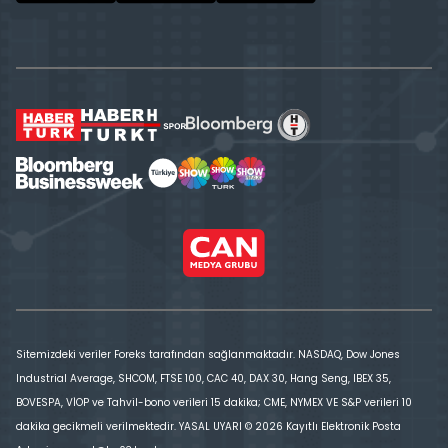
Sitemizdeki veriler Foreks tarafından sağlanmaktadır. NASDAQ, Dow Jones
Industrial Average, SHCOM, FTSE 100, CAC 40, DAX 30, Hang Seng, IBEX 35,
BOVESPA, VİOP ve Tahvil-bono verileri 15 dakika; CME, NYMEX VE S&P verileri 10
dakika gecikmeli verilmektedir. YASAL UYARI © 2026 Kayıtlı Elektronik Posta