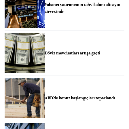
Yabancı yatırımcının tahvil alımı altı ayın
zirvesinde
Döviz mevduatları artışa geçti
ABD'de konut başlangıçları toparlandı