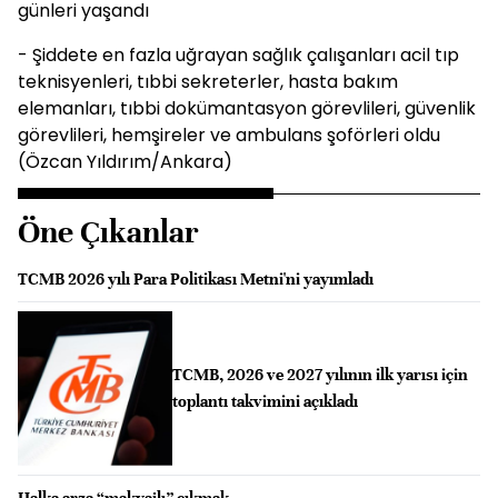
günleri yaşandı
- Şiddete en fazla uğrayan sağlık çalışanları acil tıp
teknisyenleri, tıbbi sekreterler, hasta bakım
elemanları, tıbbi dokümantasyon görevlileri, güvenlik
görevlileri, hemşireler ve ambulans şoförleri oldu
(Özcan Yıldırım/Ankara)
Öne Çıkanlar
TCMB 2026 yılı Para Politikası Metni'ni yayımladı
TCMB, 2026 ve 2027 yılının ilk yarısı için
toplantı takvimini açıkladı
Halka arza “makyajlı” çıkmak