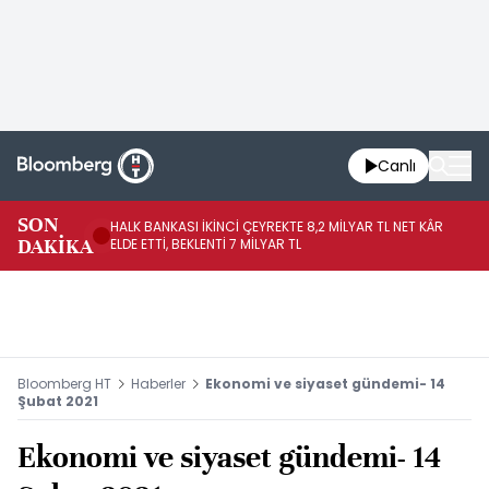
Canlı
SON
HALK BANKASI İKİNCİ ÇEYREKTE 8,2 MİLYAR TL NET KÂR
İŞ
DAKİKA
ELDE ETTİ, BEKLENTİ 7 MİLYAR TL
MÜ
Bloomberg HT
Haberler
Ekonomi ve siyaset gündemi- 14
Şubat 2021
Ekonomi ve siyaset gündemi- 14