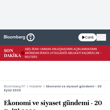
Canlı
ABD, İRAN-UMMAN ANLAŞMASININ AÇIKLANMASININ
AB
SON
ARDINDAN İRAN'A UYGULADIĞI ABLUKAYI KALDIRACAK -
GE
DAKİKA
REUTERS
UY
Bloomberg HT
Haberler
Ekonomi ve siyaset gündemi - 20
Eylül 2020
Ekonomi ve siyaset gündemi - 20