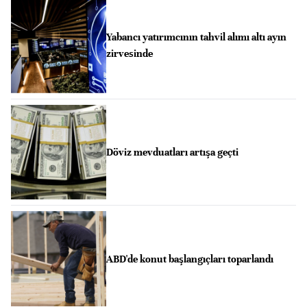
Yabancı yatırımcının tahvil alımı altı ayın
zirvesinde
Döviz mevduatları artışa geçti
ABD'de konut başlangıçları toparlandı