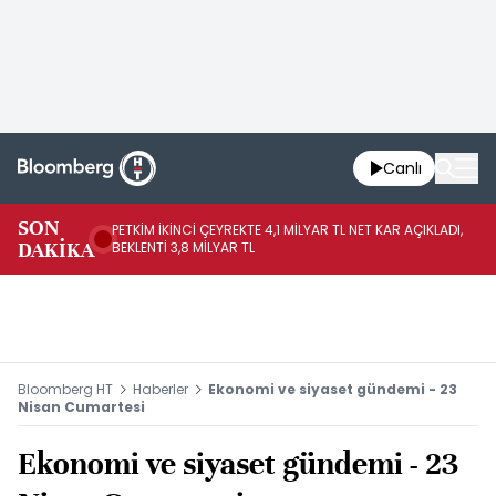
Canlı
SON
PETKİM İKİNCİ ÇEYREKTE 4,1 MİLYAR TL NET KAR AÇIKLADI,
İR
DAKİKA
BEKLENTİ 3,8 MİLYAR TL
UY
Bloomberg HT
Haberler
Ekonomi ve siyaset gündemi - 23
Nisan Cumartesi
Ekonomi ve siyaset gündemi - 23