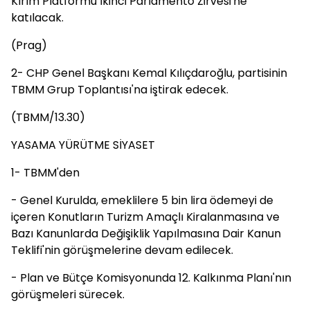
Kırım Platformu İkinci Parlamento Zirvesi'ne
katılacak.
(Prag)
2- CHP Genel Başkanı Kemal Kılıçdaroğlu, partisinin
TBMM Grup Toplantısı'na iştirak edecek.
(TBMM/13.30)
YASAMA YÜRÜTME SİYASET
1- TBMM'den
- Genel Kurulda, emeklilere 5 bin lira ödemeyi de
içeren Konutların Turizm Amaçlı Kiralanmasına ve
Bazı Kanunlarda Değişiklik Yapılmasına Dair Kanun
Teklifi'nin görüşmelerine devam edilecek.
- Plan ve Bütçe Komisyonunda 12. Kalkınma Planı'nın
görüşmeleri sürecek.