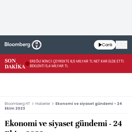
Canlı
SON
EREĞLİ İKİNCİ ÇEYREKTE 8,5 MİLYAR TL NET KAR ELDE ETTİ;
BO
DAKİKA
BEKLENTİ 5,4 MİLYAR TL
YÜ
Bloomberg HT
Haberler
Ekonomi ve siyaset gündemi - 24
Ekim 2023
Ekonomi ve siyaset gündemi - 24