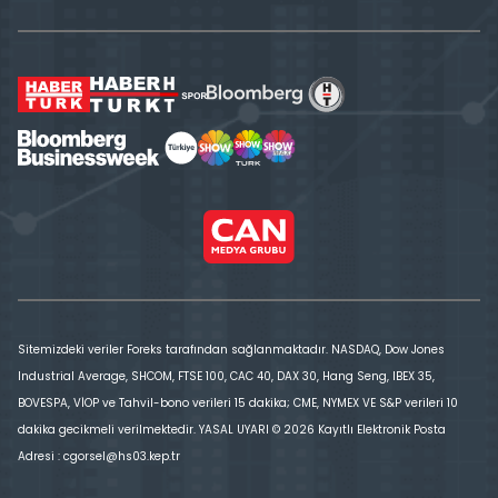
Sitemizdeki veriler Foreks tarafından sağlanmaktadır. NASDAQ, Dow Jones
Industrial Average, SHCOM, FTSE 100, CAC 40, DAX 30, Hang Seng, IBEX 35,
BOVESPA, VİOP ve Tahvil-bono verileri 15 dakika; CME, NYMEX VE S&P verileri 10
dakika gecikmeli verilmektedir. YASAL UYARI © 2026 Kayıtlı Elektronik Posta
Adresi : cgorsel@hs03.kep.tr