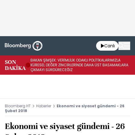
Canlı
BAKAN ŞİMŞEK: VERİMLİLİK ODAKLI POLİTİKALARIMIZLA
BA
SON
KÜRESEL DEĞER ZİNCİRLERİNDE DAHA ÜST BASAMAKLARA
VE
DAKİKA
ÇIKMAYI SÜRDÜRECEĞİZ
DÖ
Bloomberg HT
Haberler
Ekonomi ve siyaset gündemi - 26
Şubat 2018
Ekonomi ve siyaset gündemi - 26