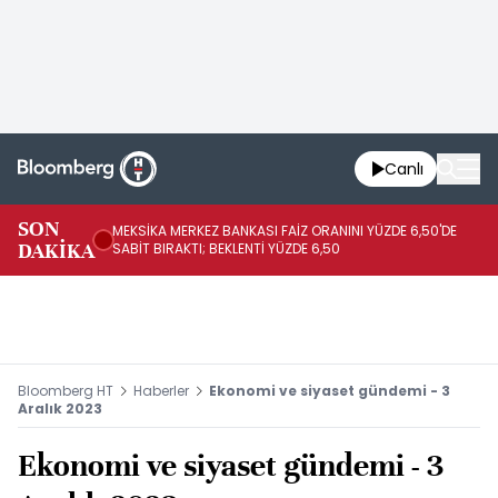
Canlı
SON
MEKSİKA MERKEZ BANKASI FAİZ ORANINI YÜZDE 6,50'DE
OY
DAKİKA
SABİT BIRAKTI; BEKLENTİ YÜZDE 6,50
AÇ
Bloomberg HT
Haberler
Ekonomi ve siyaset gündemi - 3
Aralık 2023
Ekonomi ve siyaset gündemi - 3