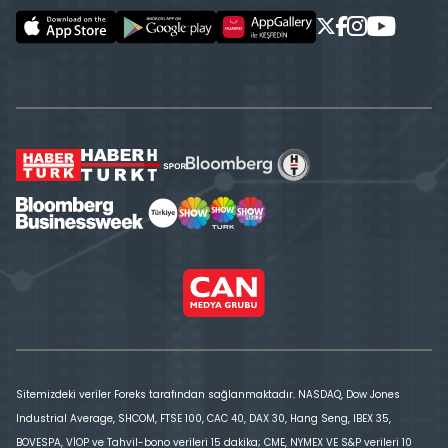
Sitemizdeki veriler Foreks tarafından sağlanmaktadır. NASDAQ, Dow Jones
Industrial Average, SHCOM, FTSE 100, CAC 40, DAX 30, Hang Seng, IBEX 35,
BOVESPA, VİOP ve Tahvil-bono verileri 15 dakika; CME, NYMEX VE S&P verileri 10