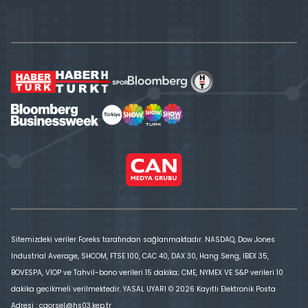
Sitemizdeki veriler Foreks tarafından sağlanmaktadır. NASDAQ, Dow Jones
Industrial Average, SHCOM, FTSE 100, CAC 40, DAX 30, Hang Seng, IBEX 35,
BOVESPA, VİOP ve Tahvil-bono verileri 15 dakika; CME, NYMEX VE S&P verileri 10
dakika gecikmeli verilmektedir. YASAL UYARI © 2026 Kayıtlı Elektronik Posta
Adresi : cgorsel@hs03.kep.tr