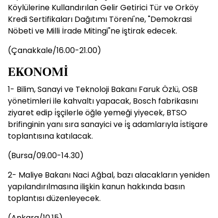
Köylülerine Kullandırılan Gelir Getirici Tür ve Orköy
Kredi Sertifikaları Dağıtımı Töreni'ne, "Demokrasi
Nöbeti ve Milli İrade Mitingi"ne iştirak edecek.
(Çanakkale/16.00-21.00)
EKONOMİ
1- Bilim, Sanayi ve Teknoloji Bakanı Faruk Özlü, OSB
yönetimleri ile kahvaltı yapacak, Bosch fabrikasını
ziyaret edip i̇şçilerle öğle yemeği yiyecek, BTSO
brifinginin yanı sıra sanayici ve i̇ş adamlarıyla i̇stişare
toplantısına katılacak.
(Bursa/09.00-14.30)
2- Maliye Bakanı Naci Ağbal, bazı alacakların yeniden
yapılandırılmasına ilişkin kanun hakkında basın
toplantısı düzenleyecek.
(Ankara/10.15)