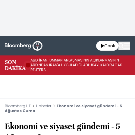
Canlı
ABD, İRAN-UMMAN ANLAŞMASININ AÇIKLANMASININ
AB
SON
ARDINDAN İRAN'A UYGULADIĞI ABLUKAYI KALDIRACAK -
GE
DAKİKA
REUTERS
UY
Bloomberg HT
Haberler
Ekonomi ve siyaset gündemi - 5
Ağustos Cuma
Ekonomi ve siyaset gündemi - 5