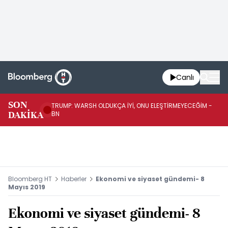
Canlı
SON
TRUMP: WARSH OLDUKÇA İYİ, ONU ELEŞTİRMEYECEĞİM -
TR
DAKİKA
BN
KA
Bloomberg HT
Haberler
Ekonomi ve siyaset gündemi- 8
Mayıs 2019
Ekonomi ve siyaset gündemi- 8