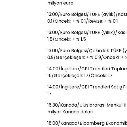
milyon euro
13:00/Euro Bölgesi/TÜFE (aylık)/Kas
0.1/Önceki: + % 0.1/Revize: + % 0.1
13:00/Euro Bölgesi/TÜFE (yıllık)/Kas
1.5/Önceki: + % 1.5
13:00/Euro Bölgesi/Çekirdek TÜFE (yı
0.9/Gerçekleşen: + % 0.9/Önceki: + %
14:00/İngiltere/CBI Trendleri Toplam
15/Gerçekleşen: 17/Önceki: 17
14:00/İngiltere/CBI Trendleri Satış 
17
16:30/Kanada/Uluslararası Menkul Kı
milyar Kanada doları
18:00/Kanada/Bloomberg Ekonomik G