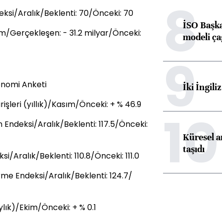
8
ksi/Aralık/Beklenti: 70/Önceki: 70
İSO Başka
m/Gerçekleşen: - 31.2 milyar/Önceki:
modeli ça
9
onomi Anketi
İki İngili
leri (yıllık)/Kasım/Önceki: + % 46.9
10
Endeksi/Aralık/Beklenti: 117.5/Önceki:
Küresel ar
taşıdı
/Aralık/Beklenti: 110.8/Önceki: 111.0
me Endeksi/Aralık/Beklenti: 124.7/
ylık)/Ekim/Önceki: + % 0.1