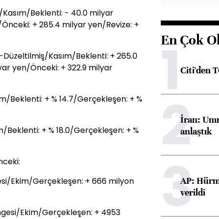
Kasım/Beklenti: - 40.0 milyar
/Önceki: + 285.4 milyar yen/Revize: +
En Çok O
1
Düzeltilmiş/Kasım/Beklenti: + 265.0
yar yen/Önceki: + 322.9 milyar
Citi'den 
2
m/Beklenti: + % 14.7/Gerçekleşen: + %
İran: Umm
m/Beklenti: + % 18.0/Gerçekleşen: + %
anlaştık
3
ceki:
AP: Hürmü
gesi/Ekim/Gerçekleşen: + 666 milyon
verildi
ngesi/Ekim/Gerçekleşen: + 4953