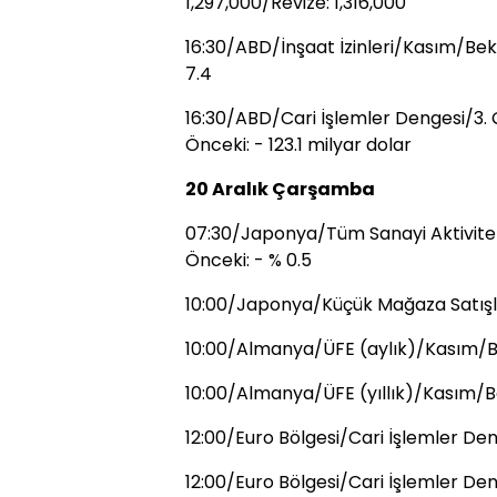
1,297,000/Revize: 1,316,000
16:30/ABD/İnşaat İzinleri/Kasım/Bekle
7.4
16:30/ABD/Cari İşlemler Dengesi/3. Ç
Önceki: - 123.1 milyar dolar
20 Aralık Çarşamba
07:30/Japonya/Tüm Sanayi Aktivite E
Önceki: - % 0.5
10:00/Japonya/Küçük Mağaza Satışlar
10:00/Almanya/ÜFE (aylık)/Kasım/Bek
10:00/Almanya/ÜFE (yıllık)/Kasım/Bek
12:00/Euro Bölgesi/Cari İşlemler De
12:00/Euro Bölgesi/Cari İşlemler D