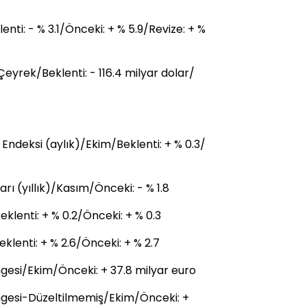
nti: - % 3.1/Önceki: + % 5.9/Revize: + %
eyrek/Beklenti: - 116.4 milyar dolar/
ndeksi (aylık)/Ekim/Beklenti: + % 0.3/
ı (yıllık)/Kasım/Önceki: - % 1.8
lenti: + % 0.2/Önceki: + % 0.3
lenti: + % 2.6/Önceki: + % 2.7
ngesi/Ekim/Önceki: + 37.8 milyar euro
engesi-Düzeltilmemiş/Ekim/Önceki: +