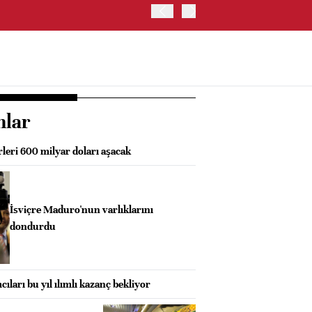
ABD HAZİNE BAKANLIĞI'NIN
nlar
rleri 600 milyar doları aşacak
İsviçre Maduro'nun varlıklarını
dondurdu
cıları bu yıl ılımlı kazanç bekliyor