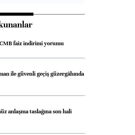
kunanlar
TCMB faiz indirimi yorumu
an ile güvenli geçiş güzergâhında
z anlaşma taslağına son hali