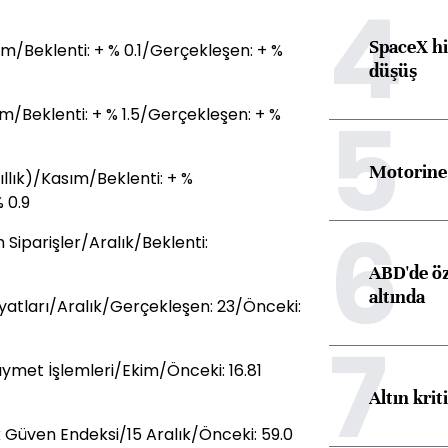
4
SpaceX hi
ım/Beklenti: + % 0.1/Gerçekleşen: + %
düşüş
5
ım/Beklenti: + % 1.5/Gerçekleşen: + %
Motorine 
llık)/Kasım/Beklenti: + %
 0.9
6
 Siparişler/Aralık/Beklenti:
ABD'de öz
altında
Fiyatları/Aralık/Gerçekleşen: 23/Önceki:
7
ymet İşlemleri/Ekim/Önceki: 16.81
Altın krit
üven Endeksi/15 Aralık/Önceki: 59.0