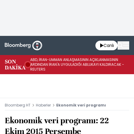
Canlı
ABD, İRAN-UMMAN ANLAŞMASININ AÇIKLANMASININ
AB
SON
ARDINDAN İRAN'A UYGULADIĞI ABLUKAYI KALDIRACAK -
GE
DAKİKA
REUTERS
UY
Bloomberg HT
Haberler
Ekonomik veri programı
Ekonomik veri programı: 22
Ekim 2015 Perşembe