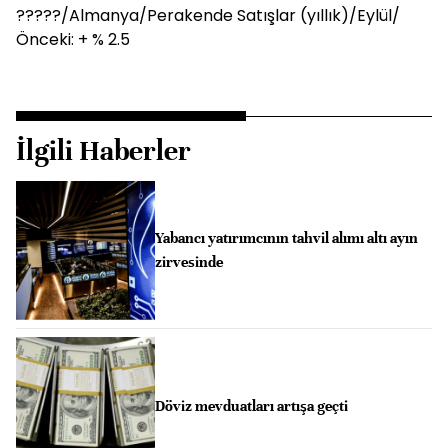
?????/Almanya/Perakende Satışlar (yıllık)/Eylül/
Önceki: + % 2.5
İlgili Haberler
Yabancı yatırımcının tahvil alımı altı ayın
zirvesinde
Döviz mevduatları artışa geçti