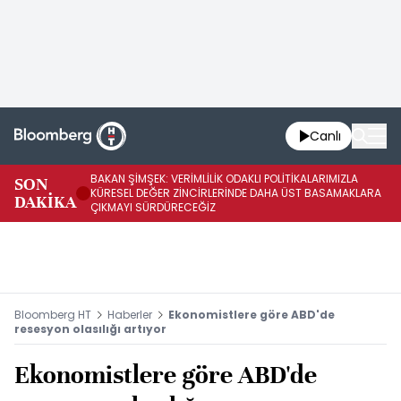
Canlı
BAKAN ŞİMŞEK: VERİMLİLİK ODAKLI POLİTİKALARIMIZLA
BA
SON
KÜRESEL DEĞER ZİNCİRLERİNDE DAHA ÜST BASAMAKLARA
VE
DAKİKA
ÇIKMAYI SÜRDÜRECEĞİZ
DÖ
Bloomberg HT
Haberler
Ekonomistlere göre ABD'de
resesyon olasılığı artıyor
Ekonomistlere göre ABD'de