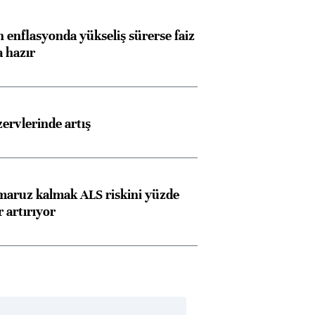
Almanya, Commerzbank
Ba
 enflasyonda yükseliş sürerse faiz
konusunda Unicredit ile
me
a hazır
görüşmelere hazırlanıyor
rvlerinde artış
ngıçları
 maruz kalmak ALS riskini yüzde
 artırıyor