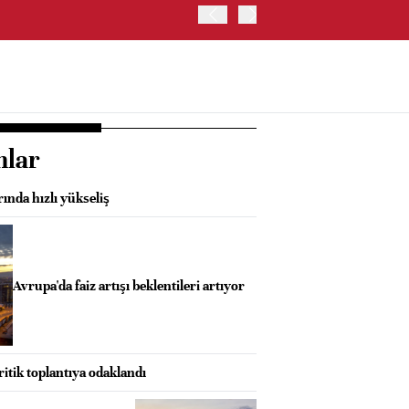
OYAK ÇİMENTO İKİNCİ ÇEY
nlar
rında hızlı yükseliş
Avrupa'da faiz artışı beklentileri artıyor
ritik toplantıya odaklandı