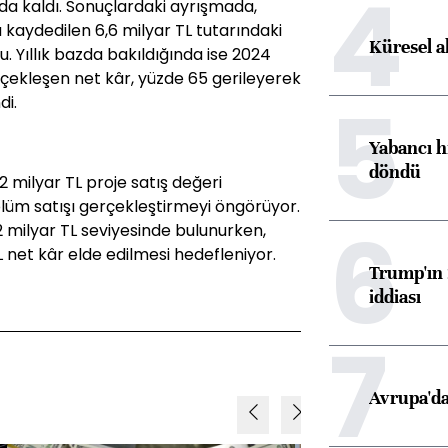
4
da kaldı. Sonuçlardaki ayrışmada,
kaydedilen 6,6 milyar TL tutarındaki
Küresel a
du. Yıllık bazda bakıldığında ise 2024
erçekleşen net kâr, yüzde 65 gerileyerek
5
di.
Yabancı h
döndü
2 milyar TL proje satış değeri
lüm satışı gerçekleştirmeyi öngörüyor.
6
,2 milyar TL seviyesinde bulunurken,
L net kâr elde edilmesi hedefleniyor.
Trump'ın 
iddiası
7
Avrupa'da