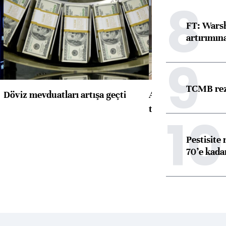
8
FT: Warsh
artırımın
9
TCMB reze
Döviz mevduatları artışa geçti
ABD'de konut başla
toparlandı
10
Pestisite
70’e kadar