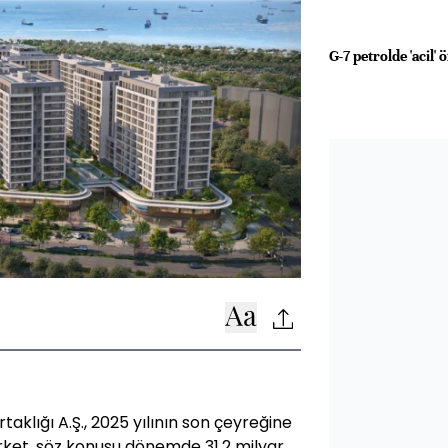
G-7 petrolde 'acil'
klığı A.Ş., 2025 yılının son çeyreğine
 Şirket, söz konusu dönemde 31,2 milyar