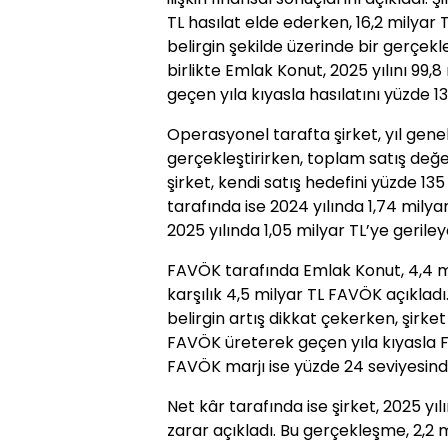
TL hasılat elde ederken, 16,2 milyar T
belirgin şekilde üzerinde bir gerçe
birlikte Emlak Konut, 2025 yılını 99,
geçen yıla kıyasla hasılatını yüzde 13
Operasyonel tarafta şirket, yıl gen
gerçekleştirirken, toplam satış değer
şirket, kendi satış hedefini yüzde 1
tarafında ise 2024 yılında 1,74 milya
2025 yılında 1,05 milyar TL’ye gerile
FAVÖK tarafında Emlak Konut, 4,4 mi
karşılık 4,5 milyar TL FAVÖK açıkladı. 
belirgin artış dikkat çekerken, şirk
FAVÖK üreterek geçen yıla kıyasla F
FAVÖK marjı ise yüzde 24 seviyesind
Net kâr tarafında ise şirket, 2025 yı
zarar açıkladı. Bu gerçekleşme, 2,2 