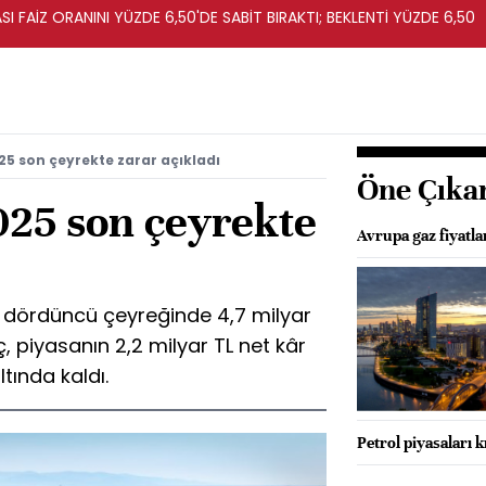
I FAİZ ORANINI YÜZDE 6,50'DE SABİT BIRAKTI; BEKLENTİ YÜZDE 6,50
5 son çeyrekte zarar açıkladı
Öne Çıka
25 son çeyrekte
Avrupa gaz fiyatla
n dördüncü çeyreğinde 4,7 milyar
ç, piyasanın 2,2 milyar TL net kâr
ltında kaldı.
Petrol piyasaları k