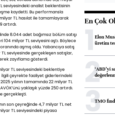
L seviyesindeki analist beklentisinin
kleşme kaydetti. Bu performansla
8 milyar TL hasılat ile tamamlayarak
En Çok O
1
9 artırdı.
elinde 8.044 adet bağımsız bölüm satışı
Elon Musk
i 104 milyar TL seviyesini aştı. Böylece
üretim tes
35 oranında aşmış oldu. Yabancıya satış
r TL seviyesinde gerçekleşen satışlar,
2
yerek zayıflama gösterdi.
‘ABD’yi s
lyar TL seviyesindeki beklentiye
değerlen
İlgili çeyrekte faaliyet giderlerindeki
et 2025 yılının tamamında 22 milyar TL
3
AVÖK’ünü yaklaşık yüzde 250 artırdı.
e gerçekleşti.
TMO fındık
lının son çeyreğinde 4,7 milyar TL net
milyar TL seviyesindeki piyasa