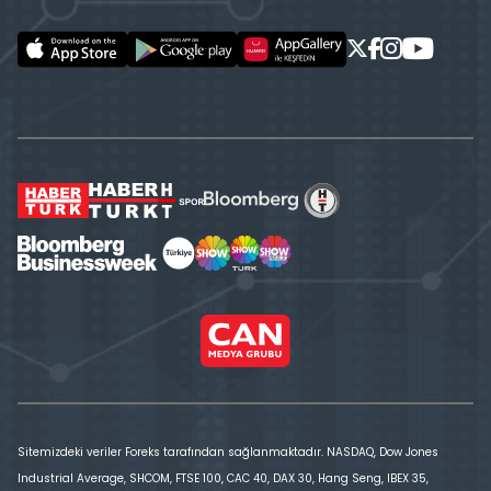
Sitemizdeki veriler Foreks tarafından sağlanmaktadır. NASDAQ, Dow Jones
Industrial Average, SHCOM, FTSE 100, CAC 40, DAX 30, Hang Seng, IBEX 35,