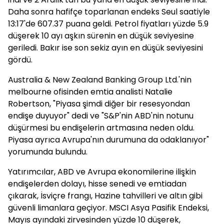
Daha sonra hafifçe toparlanan endeks Seul saatiyle
13:17'de 607.37 puana geldi. Petrol fiyatları yüzde 5.9
düşerek 10 ayı aşkın sürenin en düşük seviyesine
geriledi. Bakır ise son sekiz ayın en düşük seviyesini
gördü.
Australia & New Zealand Banking Group Ltd.'nin
melbourne ofisinden emtia analisti Natalie
Robertson, "Piyasa şimdi diğer bir resesyondan
endişe duyuyor" dedi ve "S&P'nin ABD'nin notunu
düşürmesi bu endişelerin artmasına neden oldu.
Piyasa ayrıca Avrupa'nın durumuna da odaklanıyor"
yorumunda bulundu.
Yatırımcılar, ABD ve Avrupa ekonomilerine ilişkin
endişelerden dolayı, hisse senedi ve emtiadan
çıkarak, İsviçre frangı, Hazine tahvilleri ve altın gibi
güvenli limanlara geçiyor. MSCI Asya Pasifik Endeksi,
Mayıs ayındaki zirvesinden yüzde 10 düşerek,