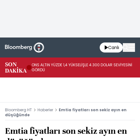
Canlı
SK
SON
ONS ALTIN YÜZDE 1,4 YÜKSELİŞLE 4.300 DOLAR SEVİYESİNİ
GE
DAKİKA
GÖRDÜ
DO
Bloomberg HT
Haberler
Emtia fiyatları son sekiz ayın en
düşüğünde
Emtia fiyatları son sekiz ayın en