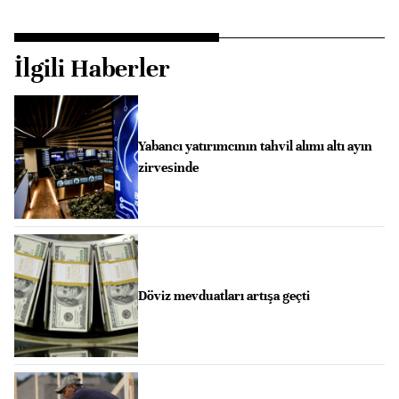
İlgili Haberler
Yabancı yatırımcının tahvil alımı altı ayın
zirvesinde
Döviz mevduatları artışa geçti