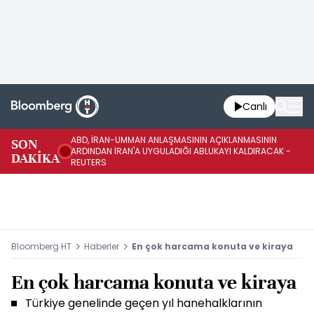
Canlı
ABD, İRAN-UMMAN ANLAŞMASININ AÇIKLANMASININ
AB
SON
ARDINDAN İRAN'A UYGULADIĞI ABLUKAYI KALDIRACAK -
GE
DAKİKA
REUTERS
UY
Bloomberg HT
Haberler
En çok harcama konuta ve kiraya
En çok harcama konuta ve kiraya
Türkiye genelinde geçen yıl hanehalklarının