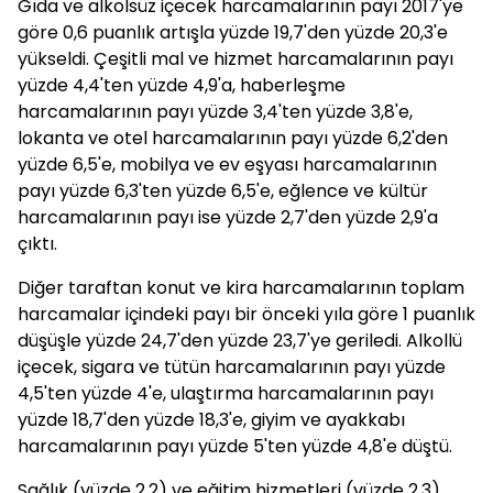
Gıda ve alkolsüz içecek harcamalarının payı 2017'ye
göre 0,6 puanlık artışla yüzde 19,7'den yüzde 20,3'e
yükseldi. Çeşitli mal ve hizmet harcamalarının payı
yüzde 4,4'ten yüzde 4,9'a, haberleşme
harcamalarının payı yüzde 3,4'ten yüzde 3,8'e,
lokanta ve otel harcamalarının payı yüzde 6,2'den
yüzde 6,5'e, mobilya ve ev eşyası harcamalarının
payı yüzde 6,3'ten yüzde 6,5'e, eğlence ve kültür
harcamalarının payı ise yüzde 2,7'den yüzde 2,9'a
çıktı.
Diğer taraftan konut ve kira harcamalarının toplam
harcamalar içindeki payı bir önceki yıla göre 1 puanlık
düşüşle yüzde 24,7'den yüzde 23,7'ye geriledi. Alkollü
içecek, sigara ve tütün harcamalarının payı yüzde
4,5'ten yüzde 4'e, ulaştırma harcamalarının payı
yüzde 18,7'den yüzde 18,3'e, giyim ve ayakkabı
harcamalarının payı yüzde 5'ten yüzde 4,8'e düştü.
Sağlık (yüzde 2,2) ve eğitim hizmetleri (yüzde 2,3)